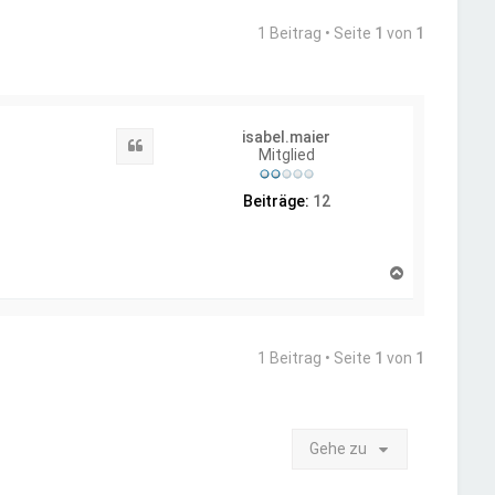
1 Beitrag • Seite
1
von
1
isabel.maier
Zitat
Mitglied
Beiträge:
12
N
a
c
h
o
1 Beitrag • Seite
1
von
1
b
e
n
Gehe zu