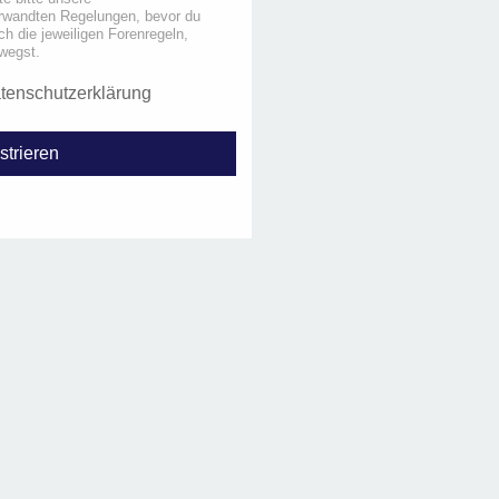
rwandten Regelungen, bevor du
uch die jeweiligen Forenregeln,
wegst.
tenschutzerklärung
strieren