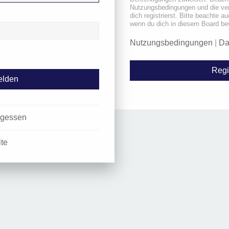
Nutzungsbedingungen und die ve
dich registrierst. Bitte beachte a
wenn du dich in diesem Board be
Nutzungsbedingungen
|
Da
Regi
rgessen
ite