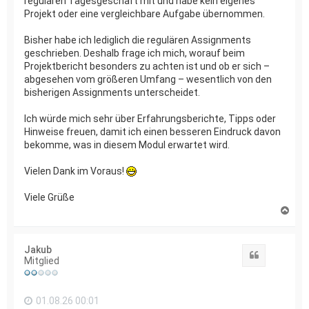
regulären Tagesgeschäft mit und habe kein eigenes
Projekt oder eine vergleichbare Aufgabe übernommen.
Bisher habe ich lediglich die regulären Assignments
geschrieben. Deshalb frage ich mich, worauf beim
Projektbericht besonders zu achten ist und ob er sich –
abgesehen vom größeren Umfang – wesentlich von den
bisherigen Assignments unterscheidet.
Ich würde mich sehr über Erfahrungsberichte, Tipps oder
Hinweise freuen, damit ich einen besseren Eindruck davon
bekomme, was in diesem Modul erwartet wird.
Vielen Dank im Voraus!
Viele Grüße
N
a
c
h
Jakub
o
Zitat
Mitglied
b
e
n
01.08.26 00:01