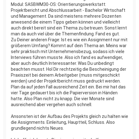
Modul: SASBWM30-OS: Orientierungswerkstatt:
Projektbericht und Abschlussarbeit - Bachelor Wirtschaft
und Management. Da sind meistens mehrere Dozenten
anwesend die einem Tipps geben können und vielleicht
auch direkt bereit sind ein Thema zu betreuen. Sonst lernt
man da auch viel über die Themenfindung. Fand es gut.
Zu Deiner anderen Frage: Ist es wie ein Assignment nur mit
größerem Umfang? Kommt auf dein Thema an. Meins war
sehr praktisch mit Unternehmensbezug, sodass ich viele
Interviews führen musste. Also ich fand es aufwendiger,
aber auch deutlich Interessanter. Was Du unbedingt
beachten musst. Hol Dir rechtzeitig die Bescheinigung der
Praxiszeit bei deinem Arbeitgeber (muss mitgeschickt
werden) und der Projektbericht muss gedruckt werden.
Plan da auf jeden Fall ausreichend Zeit ein. Bei mir hat das
vier Tage gedauert bis ich die Papierversion in Händen
hatte. Also Plan nicht zu knapp. Die vier Monate sind
ausreichend aber vergehen auch schnell.
Ansonsten ist der Aufbau des Projekts gleich zu halten wie
die Assignments. Einleitung, Hauptteil, Schluss. Also
grundlegend nichts Neues.