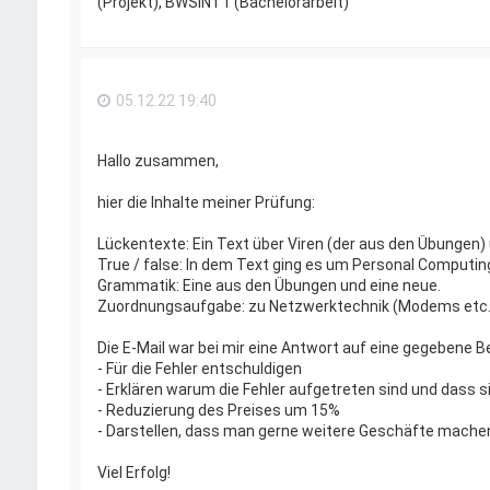
(Projekt), BWSINT1 (Bachelorarbeit)
05.12.22 19:40
Hallo zusammen,
hier die Inhalte meiner Prüfung:
Lückentexte: Ein Text über Viren (der aus den Übungen) 
True / false: In dem Text ging es um Personal Computi
Grammatik: Eine aus den Übungen und eine neue.
Zuordnungsaufgabe: zu Netzwerktechnik (Modems etc.
Die E-Mail war bei mir eine Antwort auf eine gegebene Be
- Für die Fehler entschuldigen
- Erklären warum die Fehler aufgetreten sind und dass 
- Reduzierung des Preises um 15%
- Darstellen, dass man gerne weitere Geschäfte mach
Viel Erfolg!