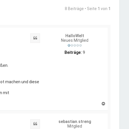
8 Beiträge • Seite
1
von
1
HalloWelt
Zitat
Neues Mitglied
Beiträge:
9
eßen.
hot machen und diese
n mit
N
a
c
h
sebastian.streng
o
Zitat
Mitglied
b