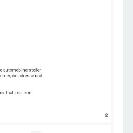
te automobilhersteller
mmer, die adresse und
o einfach mal eine
N
a
c
h