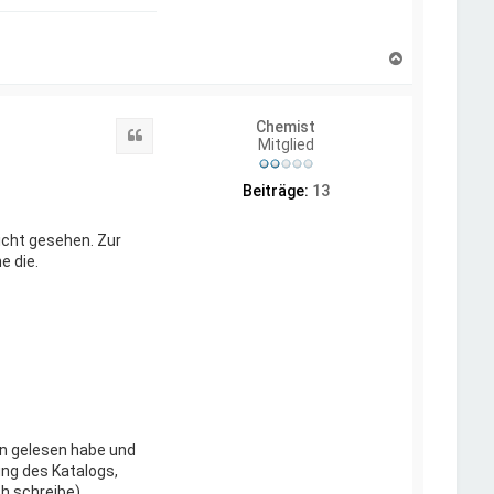
N
a
c
h
Chemist
o
Zitat
Mitglied
b
e
n
Beiträge:
13
icht gesehen. Zur
e die.
in gelesen habe und
ung des Katalogs,
h schreibe).