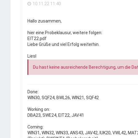
10.11.22 11:40
Hallo zusammen,
hier eine Probeklausur, weitere folgen:
EIT22.pdf
Liebe Grüße und viel Erfolg weiterhin.
Liesl
Du hast keine ausreichende Berechtigung, um die Da
Done:
WIN30, SQF24, BWL26, WIN21, SQF42
Working on:
DBA23, SWE24, EIT22, JAV41
Coming:
WIN31, WIN32, WIN33, ANS43, JAV42, IUK20, VWL42, MAT