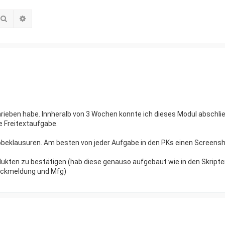
Suche
Erweiterte Suche
hrieben habe. Innheralb von 3 Wochen konnte ich dieses Modul abschli
e Freitextaufgabe.
obeklausuren. Am besten von jeder Aufgabe in den PKs einen Screens
odukten zu bestätigen (hab diese genauso aufgebaut wie in den Skripte
ückmeldung und Mfg)