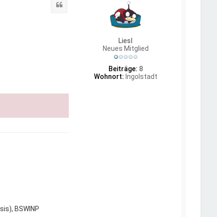
o
Zitat
b
e
n
Liesl
Neues Mitglied
Beiträge:
8
Wohnort:
Ingolstadt
sis), BSWINP