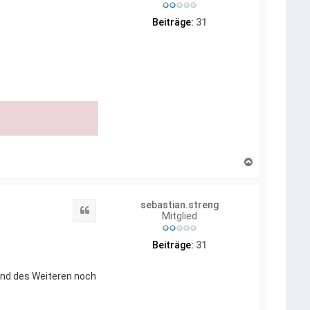
e
n
Beiträge:
31
N
a
c
h
sebastian.streng
o
Zitat
Mitglied
b
e
n
Beiträge:
31
und des Weiteren noch