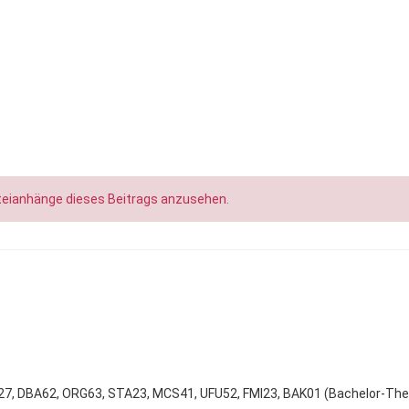
teianhänge dieses Beitrags anzusehen.
27, DBA62, ORG63, STA23, MCS41, UFU52, FMI23, BAK01 (Bachelor-The