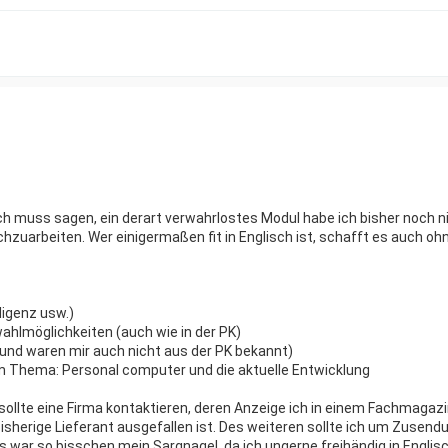
Ich muss sagen, ein derart verwahrlostes Modul habe ich bisher noch n
hzuarbeiten. Wer einigermaßen fit in Englisch ist, schafft es auch ohn
ligenz usw.)
ahlmöglichkeiten (auch wie in der PK)
 und waren mir auch nicht aus der PK bekannt)
m Thema: Personal computer und die aktuelle Entwicklung
 sollte eine Firma kontaktieren, deren Anzeige ich in einem Fachmagaz
bisherige Lieferant ausgefallen ist. Des weiteren sollte ich um Zusend
war so bisschen mein Sargnagel, da ich ungerne freihändig in Englisc