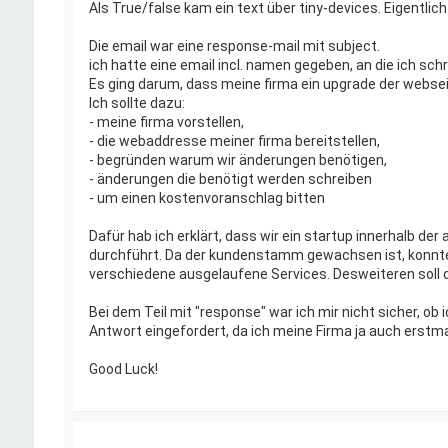
Als True/false kam ein text über tiny-devices. Eigentli
Die email war eine response-mail mit subject.
ich hatte eine email incl. namen gegeben, an die ich schr
Es ging darum, dass meine firma ein upgrade der websei
Ich sollte dazu:
- meine firma vorstellen,
- die webaddresse meiner firma bereitstellen,
- begründen warum wir änderungen benötigen,
- änderungen die benötigt werden schreiben
- um einen kostenvoranschlag bitten
Dafür hab ich erklärt, dass wir ein startup innerhalb d
durchführt. Da der kundenstamm gewachsen ist, konnten
verschiedene ausgelaufene Services. Desweiteren soll 
Bei dem Teil mit "response" war ich mir nicht sicher, ob 
Antwort eingefordert, da ich meine Firma ja auch erstmal 
Good Luck!