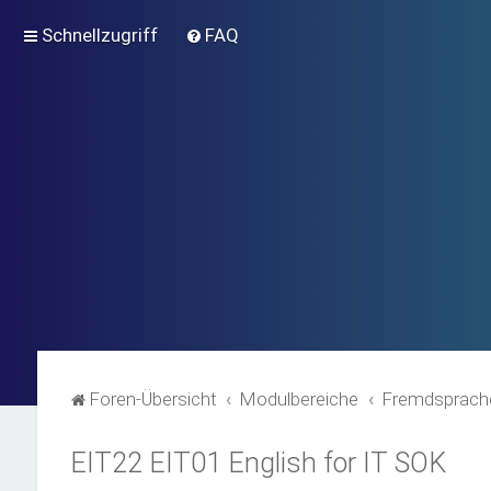
Schnellzugriff
FAQ
Foren-Übersicht
Modulbereiche
Fremdsprach
EIT22 EIT01 English for IT SOK