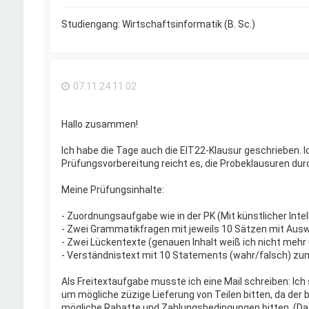
Studiengang: Wirtschaftsinformatik (B. Sc.)
07.11.24 11:02
Hallo zusammen!
Ich habe die Tage auch die EIT22-Klausur geschrieben. 
Prüfungsvorbereitung reicht es, die Probeklausuren durc
Meine Prüfungsinhalte:
- Zuordnungsaufgabe wie in der PK (Mit künstlicher Intel
- Zwei Grammatikfragen mit jeweils 10 Sätzen mit Ausw
- Zwei Lückentexte (genauen Inhalt weiß ich nicht mehr
- Verständnistext mit 10 Statements (wahr/falsch) zu
Als Freitextaufgabe musste ich eine Mail schreiben: Ich
um mögliche züzige Lieferung von Teilen bitten, da der 
mögliche Rabatte und Zahlungsbedingungen bitten. (Das 