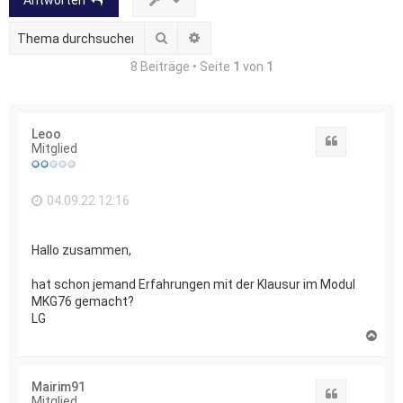
Antworten
Suche
Erweiterte Suche
8 Beiträge • Seite
1
von
1
Leoo
Zitat
Mitglied
04.09.22 12:16
Hallo zusammen,
hat schon jemand Erfahrungen mit der Klausur im Modul
MKG76 gemacht?
LG
N
a
c
h
Mairim91
o
Zitat
Mitglied