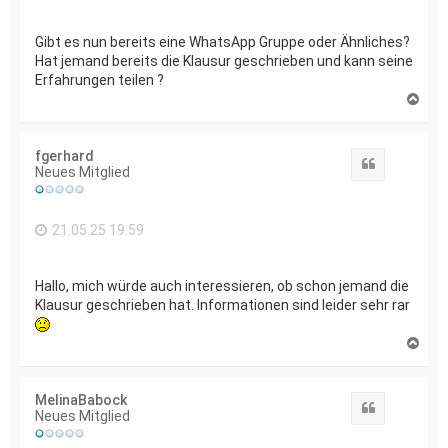
Gibt es nun bereits eine WhatsApp Gruppe oder Ähnliches?
Hat jemand bereits die Klausur geschrieben und kann seine
Erfahrungen teilen ?
N
a
c
h
fgerhard
o
Zitat
Neues Mitglied
b
e
n
21.05.25 19:59
Hallo, mich würde auch interessieren, ob schon jemand die
Klausur geschrieben hat. Informationen sind leider sehr rar
N
a
c
h
MelinaBabock
o
Zitat
Neues Mitglied
b
e