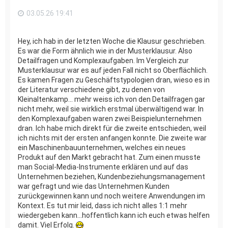
n
03.05.26 19:41
Hey, ich hab in der letzten Woche die Klausur geschrieben.
Es war die Form ähnlich wie in der Musterklausur. Also
Detailfragen und Komplexaufgaben. Im Vergleich zur
Musterklausur war es auf jeden Fall nicht so Oberflächlich.
Es kamen Fragen zu Geschäftstypologien dran, wieso es in
der Literatur verschiedene gibt, zu denen von
Kleinaltenkamp... mehr weiss ich von den Detailfragen gar
nicht mehr, weil sie wirklich erstmal überwältigend war. In
den Komplexaufgaben waren zwei Beispielunternehmen
dran. Ich habe mich direkt für die zweite entschieden, weil
ich nichts mit der ersten anfangen konnte. Die zweite war
ein Maschinenbauunternehmen, welches ein neues
Produkt auf den Markt gebracht hat. Zum einen musste
man Social-Media-Instrumente erklären und auf das
Unternehmen beziehen, Kundenbeziehungsmanagement
war gefragt und wie das Unternehmen Kunden
zurückgewinnen kann und noch weitere Anwendungen im
Kontext. Es tut mir leid, dass ich nicht alles 1:1 mehr
wiedergeben kann...hoffentlich kann ich euch etwas helfen
damit. Viel Erfolg.