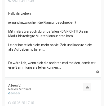
06.11.24 14:28
Hallo ihr Lieben,
jemand inzwischen die Klausur geschrieben?
Mit im Erstversuch durchgefallen - DA NICHT!!! Die im
Modul hinterlegte Musterklausur dran kam....
Leider hatte ich nicht mehr so viel Zeit und konnte nicht
alle Aufgaben notieren...
Es wäre lieb, wenn sich die anderen mal melden, damit wir
eine Sammlung erstellen können.....
N
a
c
h
Aileen V.
o
Zitat
Neues Mitglied
b
e
n
05.05.25 17:15