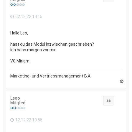
b
e
n
02.12.22 14:15
Hallo Leo,
hast du das Modul inzwischen geschrieben?
Ich habs morgen vor mir.
VG Miriam
Marketing- und Vertriebsmanagement B.A.
N
a
c
h
Leoo
o
Zitat
Mitglied
b
e
n
12.12.22 10:55