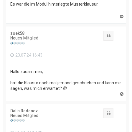
Es war die im Modul hinterlegte Musterklausur.
N
a
c
h
zoek58
o
Zitat
Neues Mitglied
b
e
n
23.07.24 16:43
Hallo zusammen,
hat die Klausur noch mal jemand geschrieben und kann mir
sagen, was mich erwartet? 🫣
N
a
c
h
Dalia Radanov
o
Zitat
Neues Mitglied
b
e
n