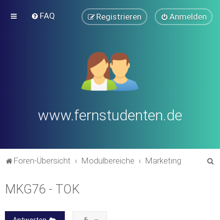
FAQ
Registrieren
Anmelden
www.fernstudenten.de
S
Foren-Übersicht
Modulbereiche
Marketing
u
MKG76 - TOK
c
h
e