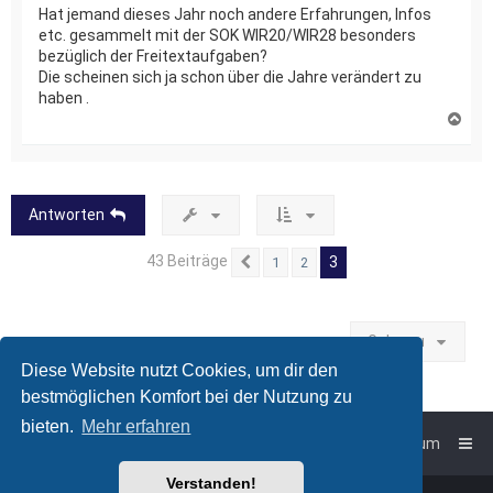
Hat jemand dieses Jahr noch andere Erfahrungen, Infos
etc. gesammelt mit der SOK WIR20/WIR28 besonders
bezüglich der Freitextaufgaben?
Die scheinen sich ja schon über die Jahre verändert zu
haben .
N
a
c
h
o
b
Antworten
e
n
43 Beiträge
3
1
2
Vorherige
Gehe zu
Diese Website nutzt Cookies, um dir den
bestmöglichen Komfort bei der Nutzung zu
bieten.
Mehr erfahren
Foren-Übersicht
Impressum
Verstanden!