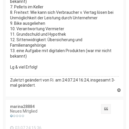
bekannt)
7. ⁠Pellets im Keller
8. ⁠Freitext: Wie kann sich Verbraucher v. Vertag lösen bei
Unmöglichkeit der Leistung durch Unternehmer
9. ⁠Bike ausgeliehen
10. ⁠Verantwortung Vermieter
11. ⁠Grundschuld und Hypothek
12. ⁠Sittenwidrigkeit: Übersicherung und
Familienangehörige
13. ⁠eine Aufgabe mit digitalen Produkten (war mir nicht
bekannt)
Lg & viel Erfolg!
Zuletzt geändert von
Ri.
am 24.07.24 16:24, insgesamt 3-
mal geändert.
N
a
c
h
marina28884
o
Zitat
Neues Mitglied
b
e
n
03.07.24 15:36