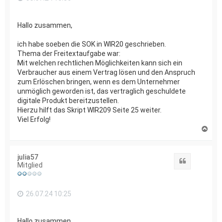
Hallo zusammen,
ich habe soeben die SOK in WIR20 geschrieben.
Thema der Freitextaufgabe war:
Mit welchen rechtlichen Möglichkeiten kann sich ein
Verbraucher aus einem Vertrag lösen und den Anspruch
zum Erlöschen bringen, wenn es dem Unternehmer
unmöglich geworden ist, das vertraglich geschuldete
digitale Produkt bereitzustellen.
Hierzu hilft das Skript WIR209 Seite 25 weiter.
Viel Erfolg!
N
a
c
h
julia57
o
Zitat
Mitglied
b
e
n
26.07.24 10:25
Hallo zusammen,