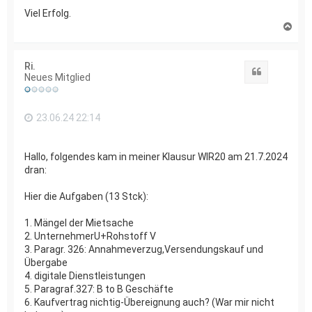
Viel Erfolg.
N
a
c
h
Ri.
o
Zitat
Neues Mitglied
b
e
n
23.06.24 22:14
Hallo, folgendes kam in meiner Klausur WIR20 am 21.7.2024
dran:
Hier die Aufgaben (13 Stck):
1. Mängel der Mietsache
2. ⁠UnternehmerU+Rohstoff V
3. ⁠Paragr. 326: Annahmeverzug,Versendungskauf und
Übergabe
4. ⁠digitale Dienstleistungen
5. ⁠Paragraf.327: B to B Geschäfte
6. ⁠Kaufvertrag nichtig-Übereignung auch? (War mir nicht