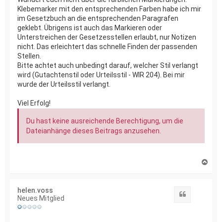
Klebemarker mit den entsprechenden Farben habe ich mir
im Gesetzbuch an die entsprechenden Paragrafen
geklebt. Übrigens ist auch das Markieren oder
Unterstreichen der Gesetzesstellen erlaubt, nur Notizen
nicht. Das erleichtert das schnelle Finden der passenden
Stellen.
Bitte achtet auch unbedingt darauf, welcher Stil verlangt
wird (Gutachtenstil oder Urteilsstil - WIR 204). Bei mir
wurde der Urteilsstil verlangt.
Viel Erfolg!
Du hast keine ausreichende Berechtigung, um die
Dateianhänge dieses Beitrags anzusehen.
N
a
c
h
helen.voss
o
Zitat
Neues Mitglied
b
e
n