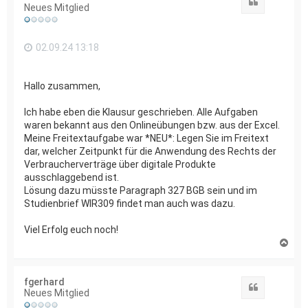
o
Zitat
Neues Mitglied
b
e
n
02.09.24 13:18
Hallo zusammen,
Ich habe eben die Klausur geschrieben. Alle Aufgaben
waren bekannt aus den Onlineübungen bzw. aus der Excel.
Meine Freitextaufgabe war *NEU*: Legen Sie im Freitext
dar, welcher Zeitpunkt für die Anwendung des Rechts der
Verbraucherverträge über digitale Produkte
ausschlaggebend ist.
Lösung dazu müsste Paragraph 327 BGB sein und im
Studienbrief WIR309 findet man auch was dazu.
Viel Erfolg euch noch!
N
a
c
h
fgerhard
o
Zitat
Neues Mitglied
b
e