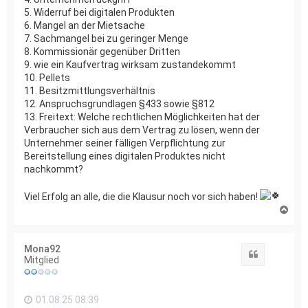
5. Widerruf bei digitalen Produkten
6. Mangel an der Mietsache
7. Sachmangel bei zu geringer Menge
8. Kommissionär gegenüber Dritten
9. wie ein Kaufvertrag wirksam zustandekommt
10. Pellets
11. Besitzmittlungsverhältnis
12. Anspruchsgrundlagen §433 sowie §812
13. Freitext: Welche rechtlichen Möglichkeiten hat der
Verbraucher sich aus dem Vertrag zu lösen, wenn der
Unternehmer seiner fälligen Verpflichtung zur
Bereitstellung eines digitalen Produktes nicht
nachkommt?
Viel Erfolg an alle, die die Klausur noch vor sich haben!
N
a
c
h
Mona92
o
Zitat
Mitglied
b
e
n
01.08.25 08:39