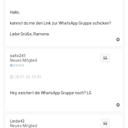
Hallo,
kannst du mir den Link zur WhatsApp Gruppe schicken?
Liebe Grüße, Ramona
N
a
c
h
safo241
o
Zitat
Neues Mitglied
b
e
n
26.01.26 10:43
Hey, existiert die WhatsApp Gruppe noch? LG
N
a
c
h
Linde42
o
Zitat
Neues Mitglied
b