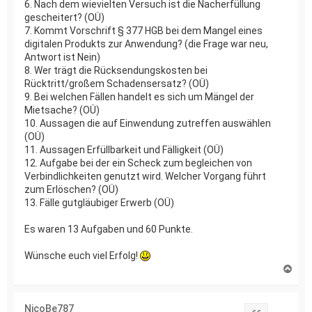
6. Nach dem wievielten Versuch ist die Nacherfüllung
gescheitert? (OÜ)
7. Kommt Vorschrift § 377 HGB bei dem Mangel eines
digitalen Produkts zur Anwendung? (die Frage war neu,
Antwort ist Nein)
8. Wer trägt die Rücksendungskosten bei
Rücktritt/großem Schadensersatz? (OÜ)
9. Bei welchen Fällen handelt es sich um Mängel der
Mietsache? (OÜ)
10. Aussagen die auf Einwendung zutreffen auswählen
(OÜ)
11. Aussagen Erfüllbarkeit und Fälligkeit (OÜ)
12. Aufgabe bei der ein Scheck zum begleichen von
Verbindlichkeiten genutzt wird. Welcher Vorgang führt
zum Erlöschen? (OÜ)
13. Fälle gutgläubiger Erwerb (OÜ)
Es waren 13 Aufgaben und 60 Punkte.
Wünsche euch viel Erfolg!
N
a
c
h
NicoBe787