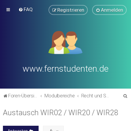
FAQ
Registrieren
Anmelden
www.fernstudenten.de
S
Foren-Übersicht
Modulbereiche
Recht und Steuern
u
Austausch WIR02 / WIR20 / WIR28
c
h
e