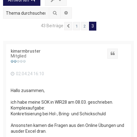
Antworten
Suche
Erweiterte Suche
43 Beiträge
3
1
2
Vorherige
kimarmbruster
Zitat
Mitglied
02.04.24 16:10
Hallo zusammen,
ich habe meine SOK in WIR28 am 08.03. geschrieben.
Komplexaufgabe:
Konkretisierung bei Hol-, Bring- und Schickschuld
Ansonsten kamen die Fragen aus den Online Übungen und
ausder Excel dran.