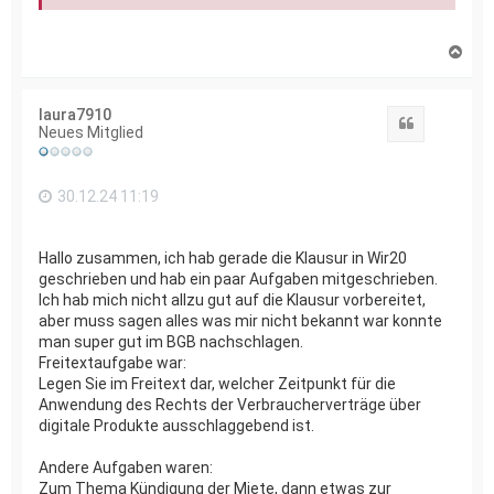
N
a
c
h
laura7910
o
Zitat
Neues Mitglied
b
e
n
30.12.24 11:19
Hallo zusammen, ich hab gerade die Klausur in Wir20
geschrieben und hab ein paar Aufgaben mitgeschrieben.
Ich hab mich nicht allzu gut auf die Klausur vorbereitet,
aber muss sagen alles was mir nicht bekannt war konnte
man super gut im BGB nachschlagen.
Freitextaufgabe war:
Legen Sie im Freitext dar, welcher Zeitpunkt für die
Anwendung des Rechts der Verbraucherverträge über
digitale Produkte ausschlaggebend ist.
Andere Aufgaben waren:
Zum Thema Kündigung der Miete, dann etwas zur