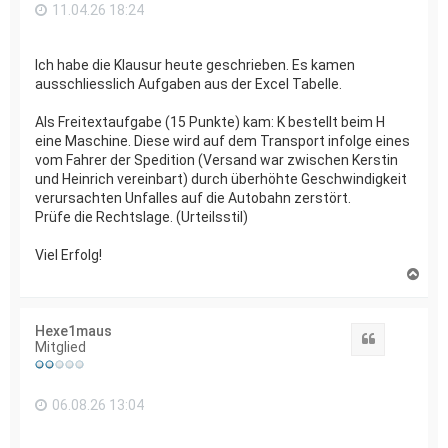
11.04.26 18:24
Ich habe die Klausur heute geschrieben. Es kamen
ausschliesslich Aufgaben aus der Excel Tabelle.
Als Freitextaufgabe (15 Punkte) kam: K bestellt beim H
eine Maschine. Diese wird auf dem Transport infolge eines
vom Fahrer der Spedition (Versand war zwischen Kerstin
und Heinrich vereinbart) durch überhöhte Geschwindigkeit
verursachten Unfalles auf die Autobahn zerstört.
Prüfe die Rechtslage. (Urteilsstil)
Viel Erfolg!
N
a
c
h
Hexe1maus
o
Zitat
Mitglied
b
e
n
06.08.26 13:04