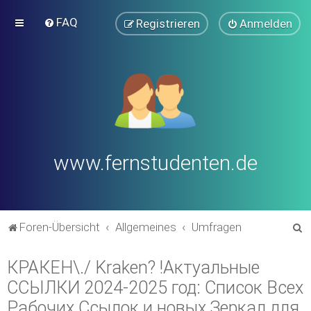
FAQ
Registrieren
Anmelden
www.fernstudenten.de
S
Foren-Übersicht
Allgemeines
Umfragen
u
КРАКЕН\./ Kraken? !Актуальные
c
ССЫЛКИ 2024-2025 год: Список Всех
h
e
Рабочих Ссылок и новых Зеркал для