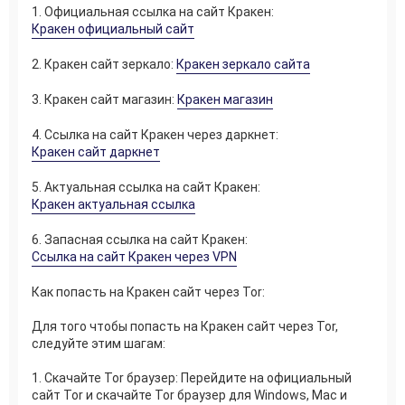
1. Официальная ссылка на сайт Кракен:
Кракен официальный сайт
2. Кракен сайт зеркало:
Кракен зеркало сайта
3. Кракен сайт магазин:
Кракен магазин
4. Ссылка на сайт Кракен через даркнет:
Кракен сайт даркнет
5. Актуальная ссылка на сайт Кракен:
Кракен актуальная ссылка
6. Запасная ссылка на сайт Кракен:
Ссылка на сайт Кракен через VPN
Как попасть на Кракен сайт через Tor:
Для того чтобы попасть на Кракен сайт через Tor,
следуйте этим шагам:
1. Скачайте Tor браузер: Перейдите на официальный
сайт Tor и скачайте Tor браузер для Windows, Mac и