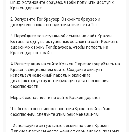
Linux. Установите браузер, чтобы получить доступ к
Кракен даркнет.
2. Запустите Tor браузер: Откройте браузер и
дождитесь, пока он подключится к сети Tor.
3. Перейдите по актуальной ссылке на сайт Кракен:
Вставьте одну из актуальных ссылок на сайт Кракен в
адресную строку Tor браузера, чтобы попасть на
Кракен даркнет сайт.
4. Регистрация на сайте Кракен: Зарегистрируйтесь на
Кракен официальном сайте. Создайте аккаунт,
используя надежный пароль и включите
двухфакторную аутентификацию для повышения
безопасности.
Меры безопасности на сайте Кракен даркнет:
Чтобы ваш опыт использования Кракен сайта был
безопасным, следуйте этим рекомендациям:
• Используйте актуальные ссылки на сайт Кракен:
Даркнет-ресурсы часто меняют свои адреса, поэтому