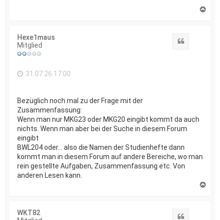
N
a
c
h
Hexe1maus
o
Zitat
Mitglied
b
e
n
31.07.26 17:00
Bezüglich noch mal zu der Frage mit der
Zusammenfassung:
Wenn man nur MKG23 oder MKG20 eingibt kommt da auch
nichts. Wenn man aber bei der Suche in diesem Forum
eingibt
BWL204 oder... also die Namen der Studienhefte dann
kommt man in diesem Forum auf andere Bereiche, wo man
rein gestellte Aufgaben, Zusammenfassung etc. Von
anderen Lesen kann.
N
a
c
h
WKT82
o
Zitat