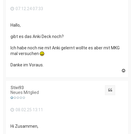
n
07.12.24 07:33
Hallo,
gibt es das Anki Deck noch?
Ich habe noch nie mit Anki gelernt wollte es aber mit MKG
mal versuchen
Danke im Voraus.
N
a
c
h
Stivi93
o
Zitat
Neues Mitglied
b
e
n
08.02.25 13:11
Hi Zusammen,