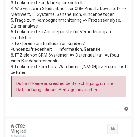
3. Lückentext zur Jahresplankontrolle.
4. Wie wurde im Studienbrief der CRM Ansatz bewertet? =>
Mehrwert, IT Systeme, Ganzheitlich, Kundenbezogen...
5. Frage zum Kampagnenmonitoring => Prozessanalyse,
Datenanalyse
6. Lückentext zu Ansatzpunkte für Veränderung an
Produkten.
7. Faktoren zum Einfluss von Kunden /
Kundenzufriedenheit => Information, Garantie...
8. IT Ziele von CRM Systemen => Datenqualität, Aufbau
einer Kundendatenbank...
9. Lückentext zum Data Warehouse [INMON] => zum selbst
befüllen
Du hast keine ausreichende Berechtigung, um die
Dateianhänge dieses Beitrags anzusehen.
N
a
c
h
WKT82
o
Zitat
Mitglied
b