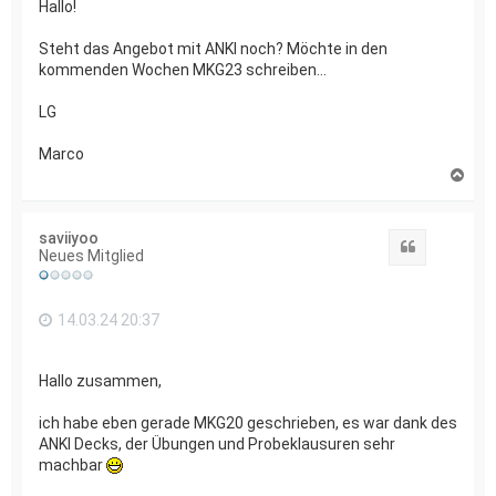
Hallo!
Steht das Angebot mit ANKI noch? Möchte in den
kommenden Wochen MKG23 schreiben...
LG
Marco
N
a
c
h
saviiyoo
o
Zitat
Neues Mitglied
b
e
n
14.03.24 20:37
Hallo zusammen,
ich habe eben gerade MKG20 geschrieben, es war dank des
ANKI Decks, der Übungen und Probeklausuren sehr
machbar