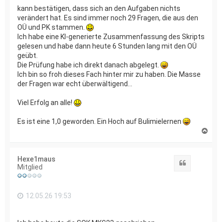
kann bestätigen, dass sich an den Aufgaben nichts
verändert hat. Es sind immer noch 29 Fragen, die aus den
OÜ und PK stammen.
Ich habe eine KI-generierte Zusammenfassung des Skripts
gelesen und habe dann heute 6 Stunden lang mit den OÜ
geübt.
Die Prüfung habe ich direkt danach abgelegt.
Ich bin so froh dieses Fach hinter mir zu haben. Die Masse
der Fragen war echt überwältigend...
Viel Erfolg an alle!
Es ist eine 1,0 geworden. Ein Hoch auf Bulimielernen
N
a
c
h
Hexe1maus
o
Zitat
Mitglied
b
e
n
12.05.26 19:53