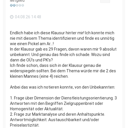
Mitglied
b
e
n
04.08.26 14:48
Endlich habe ich diese Klausur hinter mir! Ich konnte mich
nie mit diesem Thema identifizieren und finde es unnötig
wie einen Pickel am Ar...!
In der Klausur gab es 29 Fragen, davon waren mir 9 absolut
unbekannt. Und genau das finde ich schade. Wozu sind
dann die OÜ's und PK's?
Ich finde schon, dass sich in der Klausur genau die
widerspiegeln sollten. Bei dem Thema würde mir die 2 des
kleinen Mannes (eine 4) reichen.
Anbei das was ich notieren konnte, von den Unbekannten:
1. Frage über Dimension der Dienstleistungsorientierung. 3
Antworten mit den Begriffen Zielgruppenbreit oder
Homogenität oder Aktualität.
2. Frage zur Marktanalyse und deren Anhaltspunkte.
Antwortmöglichkeit: Austauschbarkeit und/oder
Preiselastizität.