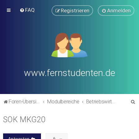
FAQ
Registrieren
Anmelden
www.fernstudenten.de
S
Foren-Übersicht
Modulbereiche
Betriebswirtschaftslehre
u
SOK MKG20
c
h
e