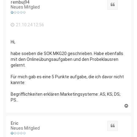
rembuj94
o
Zitat
Neues Mitglied
b
e
n
21.10.24 12:56
Hi,
habe soeben die SOK MKG20 geschrieben. Habe ebenfalls
mit den Onlineübungsaufgaben und den Probeklausren
gelernt.
Für mich gab es eine 5 Punkte aufgabe, die ich davor nicht
kannte:
Begrifflichkeiten erklären Marketingsysteme: AS; KS; DS;
PS..
N
a
c
h
Eric
o
Zitat
Neues Mitglied
b
e