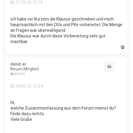
21.05.26 15:19
ich habe vor Kurzem die Klausur geschrieben und mich
hauptsächlich mit den OÜs und PKs vorbereitet. Die Menge
an Fragen war überwältigend.
Die Klausur war durch diese Vorbereitung sehr gut
machbar.
N
a
c
h
deniz.er
o
Zitat
Neues Mitglied
b
e
n
24.05.26 16:54
Hi,
welche Zusammenfassung aus dem Forum meinst du?
Finde dazu nichts..
Viele Grüße