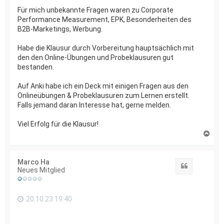
Für mich unbekannte Fragen waren zu Corporate
Performance Measurement, EPK, Besonderheiten des
B2B-Marketings, Werbung.
Habe die Klausur durch Vorbereitung hauptsächlich mit
den den Online-Übungen und Probeklausuren gut
bestanden.
Auf Anki habe ich ein Deck mit einigen Fragen aus den
Onlineübungen & Probeklausuren zum Lernen erstellt.
Falls jemand daran Interesse hat, gerne melden.
Viel Erfolg für die Klausur!
N
a
c
h
Marco Ha
o
Zitat
Neues Mitglied
b
e
n
20.10.23 19:40