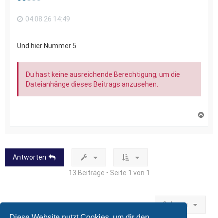
e
n
04.08.26 14:49
Und hier Nummer 5
Du hast keine ausreichende Berechtigung, um die
Dateianhänge dieses Beitrags anzusehen.
N
a
c
h
o
b
Antworten
e
n
13 Beiträge • Seite
1
von
1
Gehe zu
Diese Website nutzt Cookies, um dir den