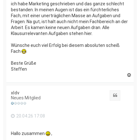
ich habe Marketing geschrieben und das ganze schlecht
bestanden. In meinen Augen ist das ein fürchterliches
Fach, mit einer unerträglichen Masse an Aufgaben und
Fragen. Na gut, ist halt auch nicht mein Fachbereich an der
Arbeit. Es kamen keine neuen Aufgaben dran. Alle
Klausurrelevanten Aufgaben stehen hier.
Wünsche euch viel Erfolg bei diesem absoluten scheiß
Fach
.
Beste Grüße
Steffen
N
a
c
h
xldv
o
Zitat
Neues Mitglied
b
e
n
20.04.26 17:08
Hallo zusammen
,