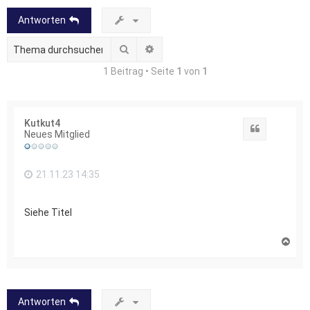
Antworten
Suche
Erweiterte Suche
1 Beitrag • Seite
1
von
1
Kutkut4
Zitat
Neues Mitglied
21.11.23 14:35
Siehe Titel
N
a
c
h
o
b
Antworten
e