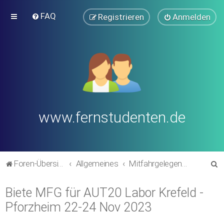
FAQ
Registrieren
Anmelden
www.fernstudenten.de
S
Foren-Übersicht
Allgemeines
Mitfahrgelegenheiten
u
Biete MFG für AUT20 Labor Krefeld -
c
Pforzheim 22-24 Nov 2023
h
e