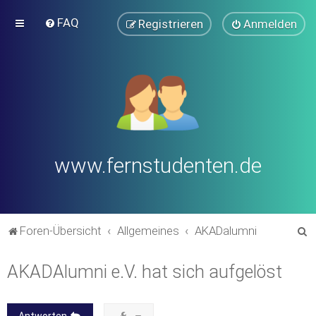
FAQ
Registrieren
Anmelden
www.fernstudenten.de
S
Foren-Übersicht
Allgemeines
AKADalumni
u
AKADAlumni e.V. hat sich aufgelöst
c
h
e