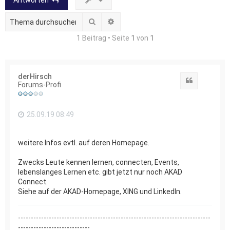
Antworten
Suche
Erweiterte Suche
1 Beitrag • Seite
1
von
1
derHirsch
Zitat
Forums-Profi
25.09.19 08:49
weitere Infos evtl. auf deren Homepage.
Zwecks Leute kennen lernen, connecten, Events,
lebenslanges Lernen etc. gibt jetzt nur noch AKAD
Connect.
Siehe auf der AKAD-Homepage, XING und LinkedIn.
---------------------------------------------------------------------------
----------------------------