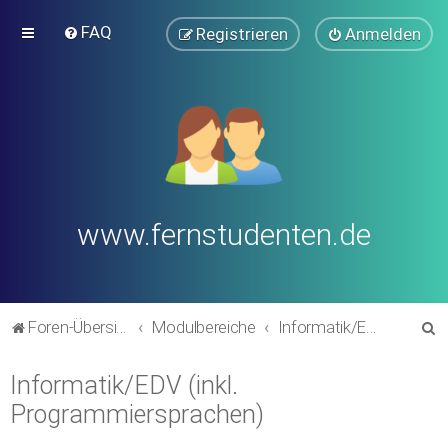
FAQ
Registrieren
Anmelden
www.fernstudenten.de
S
Foren-Übersicht
Modulbereiche
Informatik/EDV (inkl. Programmiersprachen)
u
Informatik/EDV (inkl.
c
Programmiersprachen)
h
e