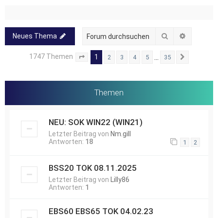
Suche
Erweitert
Neues Thema
1747 Themen
1
…
2
3
4
5
35
Seite
1
von
35
Nächste
Themen
NEU: SOK WIN22 (WIN21)
Letzter Beitrag von
Nm.gill
Antworten:
18
1
2
BSS20 TOK 08.11.2025
Letzter Beitrag von
Lilly86
Antworten:
1
EBS60 EBS65 TOK 04.02.23