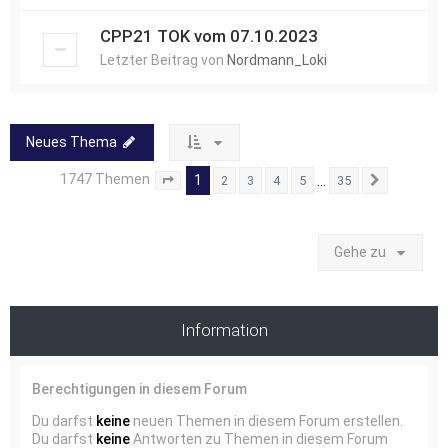
CPP21 TOK vom 07.10.2023
Letzter Beitrag von
Nordmann_Loki
Neues Thema
1747 Themen
1
…
2
3
4
5
35
Seite
1
von
35
Nächste
Gehe zu
Information
Berechtigungen in diesem Forum
Du darfst
keine
neuen Themen in diesem Forum erstellen.
Du darfst
keine
Antworten zu Themen in diesem Forum