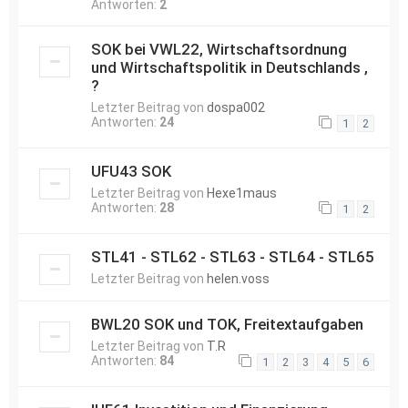
Antworten:
2
SOK bei VWL22, Wirtschaftsordnung
und Wirtschaftspolitik in Deutschlands ,
?
Letzter Beitrag von
dospa002
Antworten:
24
1
2
UFU43 SOK
Letzter Beitrag von
Hexe1maus
Antworten:
28
1
2
STL41 - STL62 - STL63 - STL64 - STL65
Letzter Beitrag von
helen.voss
BWL20 SOK und TOK, Freitextaufgaben
Letzter Beitrag von
T.R
Antworten:
84
1
2
3
4
5
6