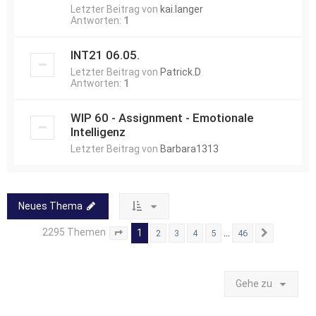
Letzter Beitrag von
kai.langer
Antworten:
1
INT21 06.05.
Letzter Beitrag von
Patrick.D
Antworten:
1
WIP 60 - Assignment - Emotionale
Intelligenz
Letzter Beitrag von
Barbara1313
Neues Thema
2295 Themen
1
…
2
3
4
5
46
Seite
1
von
46
Nächste
Gehe zu