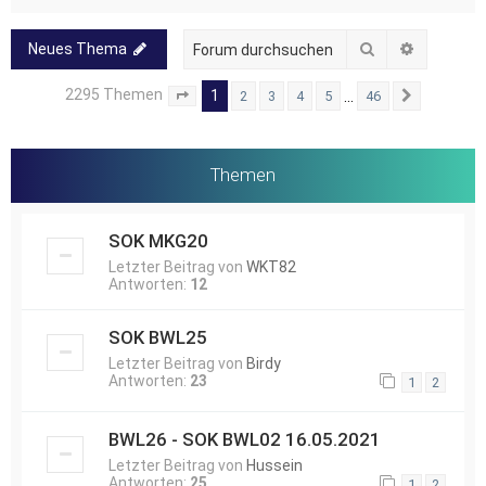
Suche
Erweitert
Neues Thema
2295 Themen
1
…
2
3
4
5
46
Seite
1
von
46
Nächste
Themen
SOK MKG20
Letzter Beitrag von
WKT82
Antworten:
12
SOK BWL25
Letzter Beitrag von
Birdy
Antworten:
23
1
2
BWL26 - SOK BWL02 16.05.2021
Letzter Beitrag von
Hussein
Antworten:
25
1
2