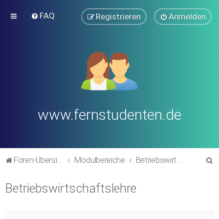
FAQ
Registrieren
Anmelden
www.fernstudenten.de
S
Foren-Übersicht
Modulbereiche
Betriebswirtschaftslehre
u
Betriebswirtschaftslehre
c
h
e