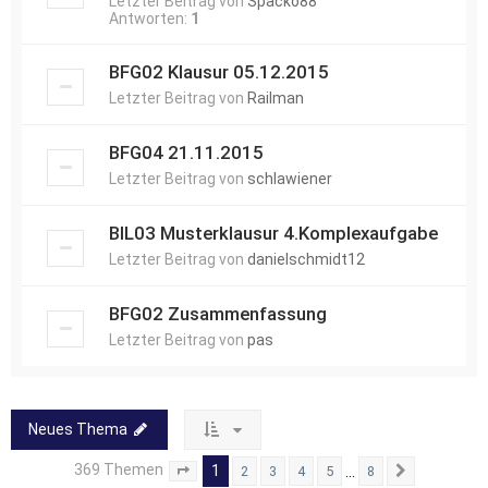
Letzter Beitrag von
Spacko88
Antworten:
1
BFG02 Klausur 05.12.2015
Letzter Beitrag von
Railman
BFG04 21.11.2015
Letzter Beitrag von
schlawiener
BIL03 Musterklausur 4.Komplexaufgabe
Letzter Beitrag von
danielschmidt12
BFG02 Zusammenfassung
Letzter Beitrag von
pas
Neues Thema
369 Themen
1
…
2
3
4
5
8
Seite
1
von
8
Nächste