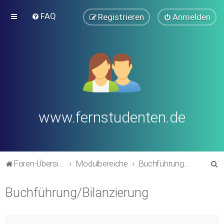
FAQ
Registrieren
Anmelden
www.fernstudenten.de
S
Foren-Übersicht
Modulbereiche
Buchführung/Bilanzierung
u
Buchführung/Bilanzierung
c
h
e