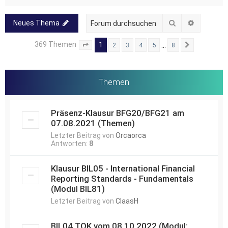
Suche
Erweitert
Neues Thema
369 Themen
1
…
2
3
4
5
8
Seite
1
von
8
Nächste
Themen
Präsenz-Klausur BFG20/BFG21 am
07.08.2021 (Themen)
Letzter Beitrag von
Orcaorca
Antworten:
8
Klausur BIL05 - International Financial
Reporting Standards - Fundamentals
(Modul BIL81)
Letzter Beitrag von
ClaasH
BIL04 TOK vom 08.10.2022 (Modul: