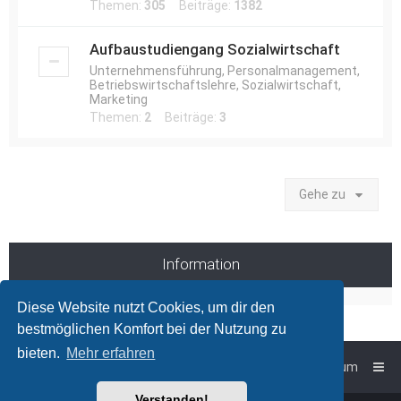
Themen:
305
Beiträge:
1382
Aufbaustudiengang Sozialwirtschaft
Unternehmensführung, Personalmanagement,
Betriebswirtschaftslehre, Sozialwirtschaft,
Marketing
Themen:
2
Beiträge:
3
Gehe zu
Information
Diese Website nutzt Cookies, um dir den
bestmöglichen Komfort bei der Nutzung zu
bieten.
Mehr erfahren
Foren-Übersicht
Impressum
Verstanden!