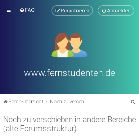
FAQ
Registrieren
Anmelden
www.fernstudenten.de
S
Foren-Übersicht
Noch zu verschieben in andere Bereiche (alte Forumsstruktur)
u
Noch zu verschieben in andere Bereiche
c
(alte Forumsstruktur)
h
e