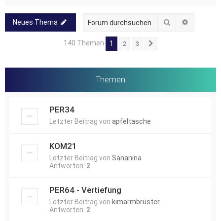
Suche
Erweitert
Neues Thema
140 Themen
1
2
3
Nächste
Themen
PER34
Letzter Beitrag von
apfeltasche
KOM21
Letzter Beitrag von
Sananina
Antworten:
2
PER64 - Vertiefung
Letzter Beitrag von
kimarmbruster
Antworten:
2