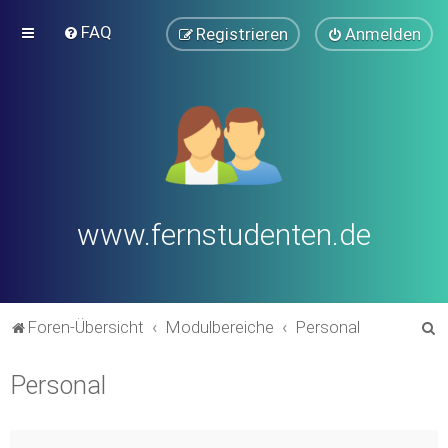
FAQ
Registrieren
Anmelden
www.fernstudenten.de
S
Foren-Übersicht
Modulbereiche
Personal
u
Personal
c
h
e