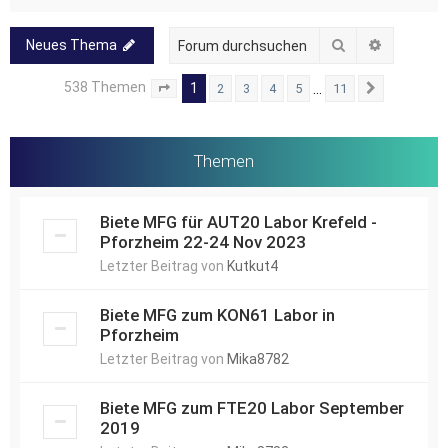
Suche
Erweitert
Neues Thema
538 Themen
1
…
2
3
4
5
11
Seite
1
von
11
Nächste
Themen
Biete MFG für AUT20 Labor Krefeld -
Pforzheim 22-24 Nov 2023
Letzter Beitrag von
Kutkut4
Biete MFG zum KON61 Labor in
Pforzheim
Letzter Beitrag von
Mika8782
Biete MFG zum FTE20 Labor September
2019