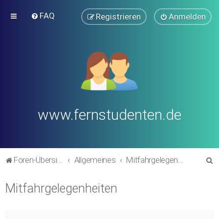
FAQ
Registrieren
Anmelden
www.fernstudenten.de
S
Foren-Übersicht
Allgemeines
Mitfahrgelegenheiten
u
Mitfahrgelegenheiten
c
h
e