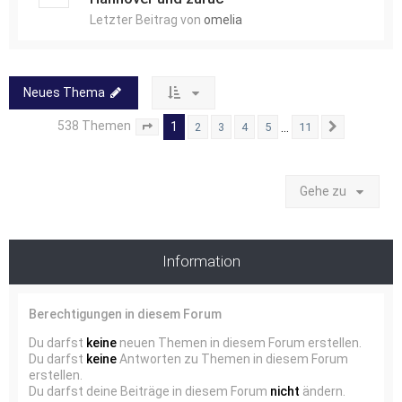
Letzter Beitrag von
omelia
Neues Thema
538 Themen
1
…
2
3
4
5
11
Seite
1
von
11
Nächste
Gehe zu
Information
Berechtigungen in diesem Forum
Du darfst
keine
neuen Themen in diesem Forum erstellen.
Du darfst
keine
Antworten zu Themen in diesem Forum
erstellen.
Du darfst deine Beiträge in diesem Forum
nicht
ändern.