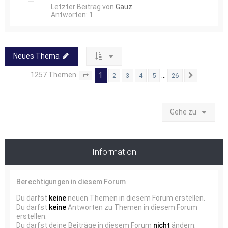
Letzter Beitrag von
Gauz
Antworten:
1
Neues Thema
1257 Themen
1
…
2
3
4
5
26
Seite
1
von
26
Nächste
Gehe zu
Information
Berechtigungen in diesem Forum
Du darfst
keine
neuen Themen in diesem Forum erstellen.
Du darfst
keine
Antworten zu Themen in diesem Forum
erstellen.
Du darfst deine Beiträge in diesem Forum
nicht
ändern.