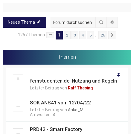
Suche
Erweitert
Neues Thema
1257 Themen
1
…
2
3
4
5
26
Seite
1
von
26
Nächste
Themen
fernstudenten.de: Nutzung und Regeln
Letzter Beitrag von
Ralf Thesing
SOK ANS41 vom 12/04/22
Letzter Beitrag von
Anko_M.
Antworten:
8
PRD42 - Smart Factory