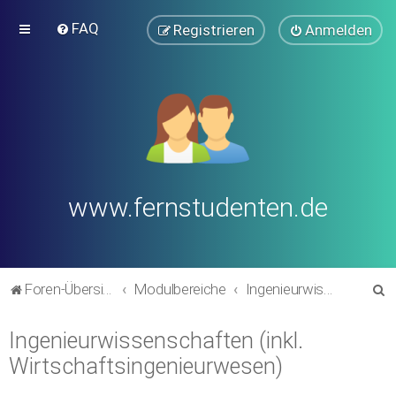
FAQ
Registrieren
Anmelden
www.fernstudenten.de
S
Foren-Übersicht
Modulbereiche
Ingenieurwissenschaften (inkl. Wirtschaftsingenieurwesen)
u
Ingenieurwissenschaften (inkl.
c
Wirtschaftsingenieurwesen)
h
e