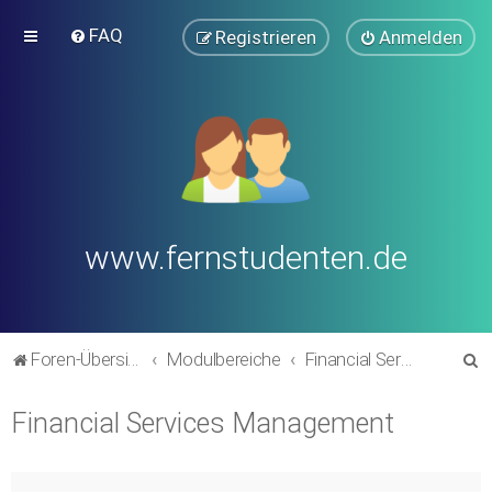
FAQ
Registrieren
Anmelden
www.fernstudenten.de
S
Foren-Übersicht
Modulbereiche
Financial Services Management
u
Financial Services Management
c
h
e