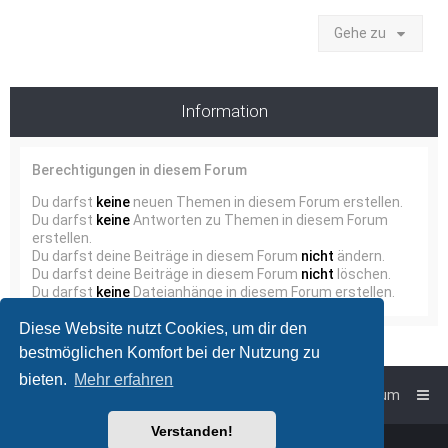
Gehe zu
Information
Berechtigungen in diesem Forum
Du darfst
keine
neuen Themen in diesem Forum erstellen.
Du darfst
keine
Antworten zu Themen in diesem Forum
erstellen.
Du darfst deine Beiträge in diesem Forum
nicht
ändern.
Du darfst deine Beiträge in diesem Forum
nicht
löschen.
Du darfst
keine
Dateianhänge in diesem Forum erstellen.
Diese Website nutzt Cookies, um dir den
bestmöglichen Komfort bei der Nutzung zu
bieten.
Mehr erfahren
Foren-Übersicht
Impressum
Verstanden!
Powered by
phpBB
™