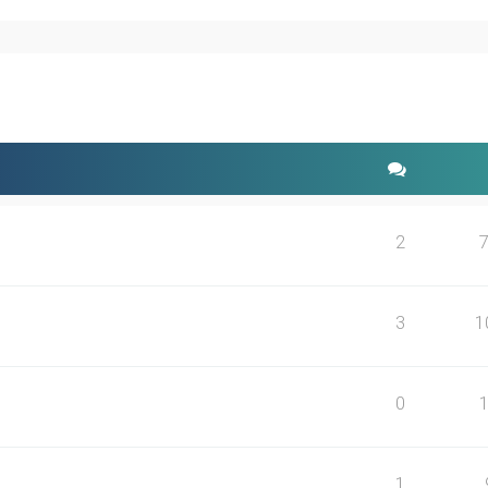
rweiterte Suche
2
3
1
0
1