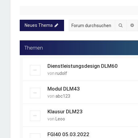
Suche
E
Neues Thema
Themen
Dienstleistungsdesign DLM60
von
rudolf
Modul DLM43
von
abc123
Klausur DLM23
von
Leoo
FGI40 05.03.2022