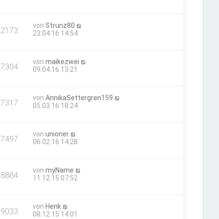
von
Strunz80
22173
23.04.16 14:54
von
maikezwei
17304
09.04.16 13:21
von
AnnikaSettergren159
17317
05.03.16 18:24
von
unioner
17497
06.02.16 14:28
von
myName
18884
11.12.15 07:52
von
Henk
19033
08.12.15 14:01