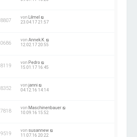
von
Lilmel
18807
23.04.17 21:57
von
Annek.K.
20686
12.02.17 20:55
von
Pedro
18119
15.01.17 16:45
von
janni
18352
04.12.16 14:14
von
Maschinenbauer
17818
10.09.16 15:52
von
susannew
19519
11.07.16 20:22