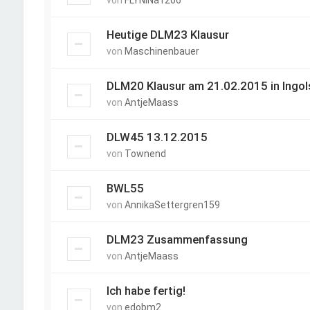
von
FLYNiNa1206
Heutige DLM23 Klausur
von
Maschinenbauer
DLM20 Klausur am 21.02.2015 in Ingol
von
AntjeMaass
DLW45 13.12.2015
von
Townend
BWL55
von
AnnikaSettergren159
DLM23 Zusammenfassung
von
AntjeMaass
Ich habe fertig!
von
edobm2