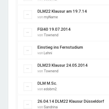
DLM22 Klausur am 19.7.14
von
myName
FGI40 19.07.2014
von
Townend
Einstieg ins Fernstudium
von
Lehni
DLM23 Klausur 24.05.2014
von
Townend
DLM M.Sc.
von
edobm2
26.04.14 DLM22 Klausur Düsseldorf
von
Sandrina