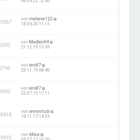
06.04.22 12:40
von
melanie123
10567
18.04.20 11:15
von
Madlen94
9590
21.12.19 13:43
von
leni87
8796
28.11.19 08:40
von
leni87
9493
22.07.19 17:11
von
annestudi
28418
18.11.17 14:53
von
AKea
19995
09.07.17 16:20