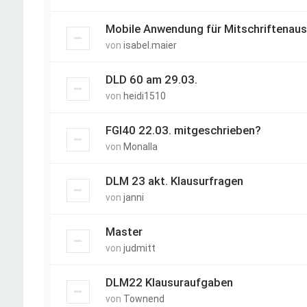
Mobile Anwendung für Mitschriftenau
von
isabel.maier
DLD 60 am 29.03.
von
heidi1510
FGI40 22.03. mitgeschrieben?
von
Monalla
DLM 23 akt. Klausurfragen
von
janni
Master
von
judmitt
DLM22 Klausuraufgaben
von
Townend