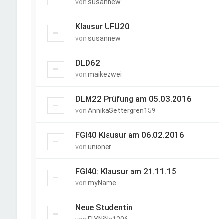
von
susannew
Klausur UFU20
von
susannew
DLD62
von
maikezwei
DLM22 Prüfung am 05.03.2016
von
AnnikaSettergren159
FGI40 Klausur am 06.02.2016
von
unioner
FGI40: Klausur am 21.11.15
von
myName
Neue Studentin