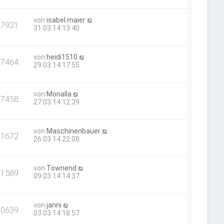
von
isabel.maier
17921
31.03.14 13:40
von
heidi1510
17464
29.03.14 17:55
von
Monalla
17458
27.03.14 12:39
von
Maschinenbauer
21672
26.03.14 22:08
von
Townend
21589
09.03.14 14:37
von
janni
20639
03.03.14 18:57