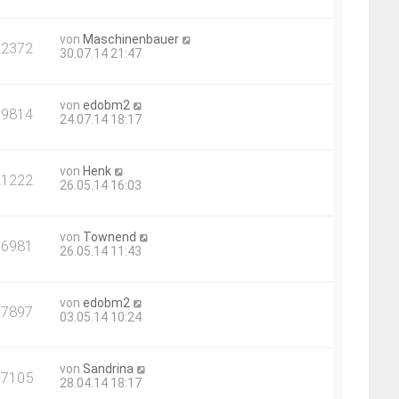
von
Maschinenbauer
22372
30.07.14 21:47
von
edobm2
19814
24.07.14 18:17
von
Henk
21222
26.05.14 16:03
von
Townend
16981
26.05.14 11:43
von
edobm2
17897
03.05.14 10:24
von
Sandrina
17105
28.04.14 18:17