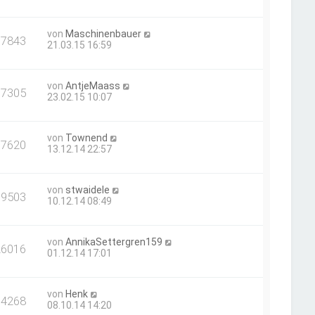
von
Maschinenbauer
17843
21.03.15 16:59
von
AntjeMaass
17305
23.02.15 10:07
von
Townend
17620
13.12.14 22:57
von
stwaidele
19503
10.12.14 08:49
von
AnnikaSettergren159
26016
01.12.14 17:01
von
Henk
34268
08.10.14 14:20