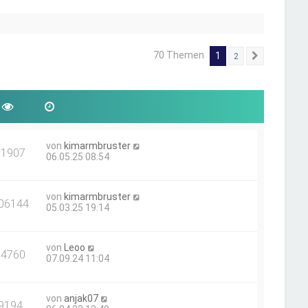
70 Themen
1
2
Nächste
von
kimarmbruster
71907
06.05.25 08:54
von
kimarmbruster
06144
05.03.25 19:14
von
Leoo
14760
07.09.24 11:04
von
anjak07
9194