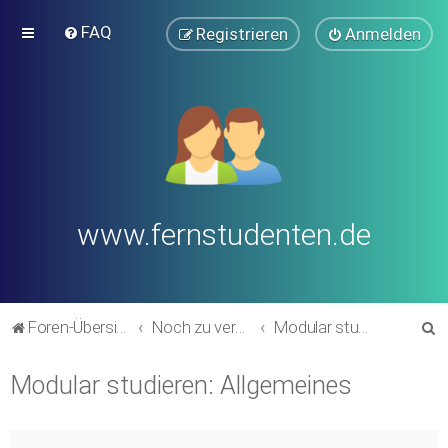
FAQ
Registrieren
Anmelden
www.fernstudenten.de
S
Foren-Übersicht
Noch zu verschieben in andere Bereiche (alte Forumsstruktur)
Modular studieren: Allgemeines
u
Modular studieren: Allgemeines
c
h
e