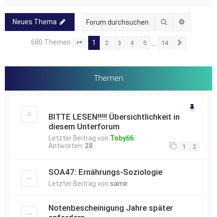
Suche
Erweitert
Neues Thema
680 Themen
1
…
2
3
4
5
14
Seite
1
von
14
Nächste
Themen
BITTE LESEN!!!!! Übersichtlichkeit in
diesem Unterforum
Letzter Beitrag von
Toby66
Antworten:
28
1
2
SOA47: Ernährungs-Soziologie
Letzter Beitrag von
samir
Notenbescheinigung Jahre später