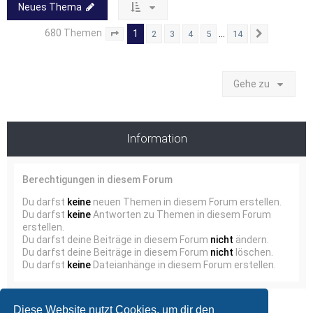
Neues Thema
680 Themen
1
…
2
3
4
5
14
Seite
1
von
14
Nächste
Gehe zu
Information
Berechtigungen in diesem Forum
Du darfst
keine
neuen Themen in diesem Forum erstellen.
Du darfst
keine
Antworten zu Themen in diesem Forum
erstellen.
Du darfst deine Beiträge in diesem Forum
nicht
ändern.
Du darfst deine Beiträge in diesem Forum
nicht
löschen.
Du darfst
keine
Dateianhänge in diesem Forum erstellen.
Diese Website nutzt Cookies, um dir den