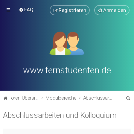
FAQ
Registrieren
Anmelden
www.fernstudenten.de
S
Foren-Übersicht
Modulbereiche
Abschlussarbeiten und Kolloquium
u
Abschlussarbeiten und Kolloquium
c
h
e