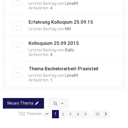
Letzter Beitrag von
Lena89
Antworten:
4
Erfahrung Kolloqium 25.09.15
Letzter Beitrag von
NiN
Kolloquium 25.09.2015
Letzter Beitrag von
RaKo
Antworten:
4
Thema Bachelorarbeit-Praxisteil
Letzter Beitrag von
Lena89
Antworten:
1
Neues Thema
722 Themen
1
…
2
3
4
5
15
Seite
1
von
15
Nächste