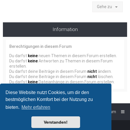
Gehe zu
Information
Berechtigungen in diesem Forum
Du darfst
keine
neuen Themen in diesem Forum erstellen.
Du darfst
keine
Antworten zu Themen in diesem Forum
erstellen.
Du darfst deine Beiträge in diesem Forum
nicht
ändern.
Du darfst deine Beiträge in diesem Forum
nicht
löschen.
Du darfst
keine
Dateianhänge in diesem Forum erstellen.
Diese Website nutzt Cookies, um dir den
bestmöglichen Komfort bei der Nutzung zu
bieten.
Mehr erfahren
Foren-Übersicht
Impressum
Verstanden!
Powered by
phpBB
™