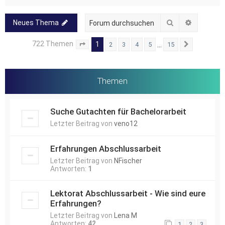
Suche
Erweitert
Neues Thema
722 Themen
1
…
2
3
4
5
15
Seite
1
von
15
Nächste
Themen
Suche Gutachten für Bachelorarbeit
Letzter Beitrag von
veno12
Erfahrungen Abschlussarbeit
Letzter Beitrag von
NFischer
Antworten:
1
Lektorat Abschlussarbeit - Wie sind eure
Erfahrungen?
Letzter Beitrag von
Lena M
Antworten:
42
1
2
3