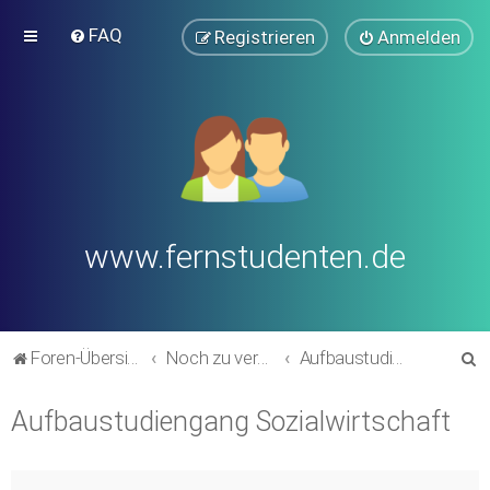
FAQ
Registrieren
Anmelden
www.fernstudenten.de
S
Foren-Übersicht
Noch zu verschieben in andere Bereiche (alte Forumsstruktur)
Aufbaustudiengang Sozialwirtschaft
u
Aufbaustudiengang Sozialwirtschaft
c
h
e