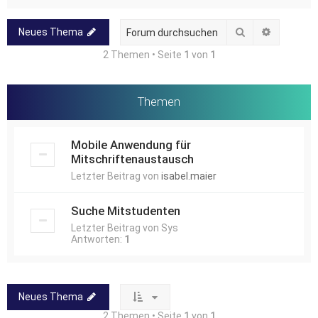
Suche
Erweitert
Neues Thema
2 Themen • Seite
1
von
1
Themen
Mobile Anwendung für
Mitschriftenaustausch
Letzter Beitrag von
isabel.maier
Suche Mitstudenten
Letzter Beitrag von
Sys
Antworten:
1
Neues Thema
2 Themen • Seite
1
von
1