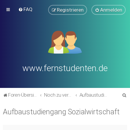
FAQ
Registrieren
Anmelden
www.fernstudenten.de
S
Foren-Übersicht
Noch zu verschieben in andere Bereiche (alte Forumsstruktur)
Aufbaustudiengang Sozialwirtschaft
u
Aufbaustudiengang Sozialwirtschaft
c
h
e