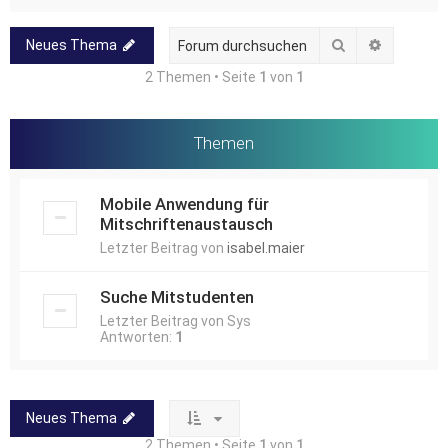
Suche
Erweitert
Neues Thema
2 Themen • Seite
1
von
1
Themen
Mobile Anwendung für
Mitschriftenaustausch
Letzter Beitrag von
isabel.maier
Suche Mitstudenten
Letzter Beitrag von
Sys
Antworten:
1
Neues Thema
2 Themen • Seite
1
von
1