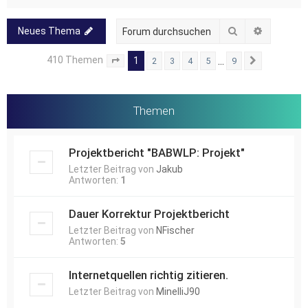
Suche
Erweitert
Neues Thema
410 Themen
1
…
2
3
4
5
9
Seite
1
von
9
Nächste
Themen
Projektbericht "BABWLP: Projekt"
Letzter Beitrag von
Jakub
Antworten:
1
Dauer Korrektur Projektbericht
Letzter Beitrag von
NFischer
Antworten:
5
Internetquellen richtig zitieren.
Letzter Beitrag von
MinelliJ90