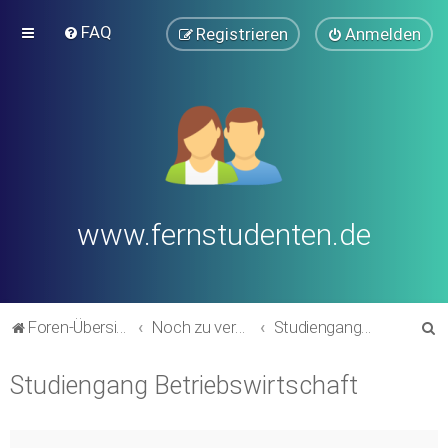
FAQ
Registrieren
Anmelden
www.fernstudenten.de
S
Foren-Übersicht
Noch zu verschieben in andere Bereiche (alte Forumsstruktur)
Studiengang Betriebswirtschaft
u
Studiengang Betriebswirtschaft
c
h
e