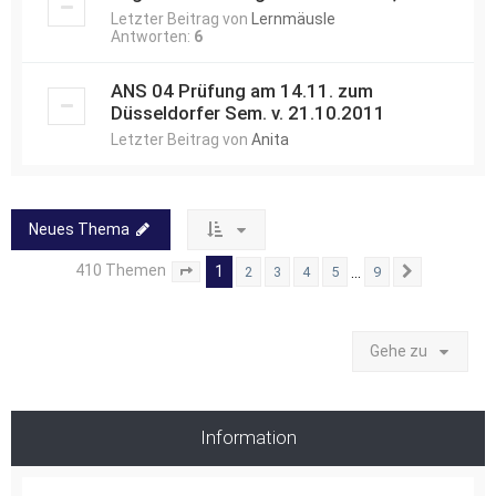
Letzter Beitrag von
Lernmäusle
Antworten:
6
ANS 04 Prüfung am 14.11. zum
Düsseldorfer Sem. v. 21.10.2011
Letzter Beitrag von
Anita
Neues Thema
410 Themen
1
…
2
3
4
5
9
Seite
1
von
9
Nächste
Gehe zu
Information