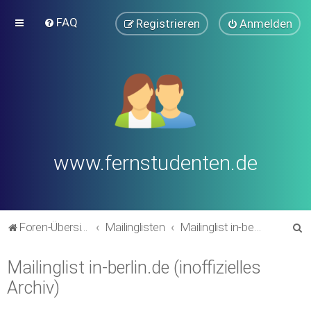
FAQ
Registrieren
Anmelden
www.fernstudenten.de
S
Foren-Übersicht
Mailinglisten
Mailinglist in-berlin.de (inoffizielles Archiv)
u
Mailinglist in-berlin.de (inoffizielles
c
Archiv)
h
e