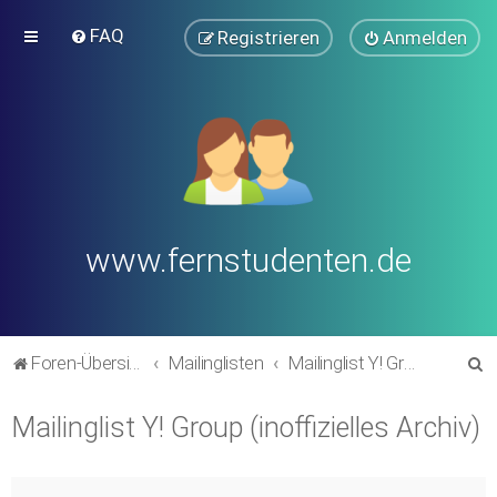
FAQ
Registrieren
Anmelden
www.fernstudenten.de
S
Foren-Übersicht
Mailinglisten
Mailinglist Y! Group (inoffizielles Archiv)
u
Mailinglist Y! Group (inoffizielles Archiv)
c
h
e