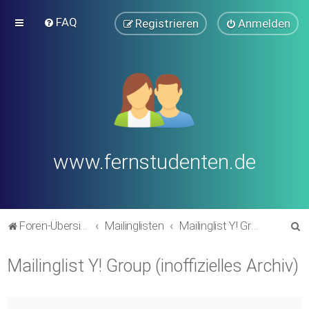
FAQ
Registrieren
Anmelden
www.fernstudenten.de
S
Foren-Übersicht
Mailinglisten
Mailinglist Y! Group (inoffizielles Archiv)
u
Mailinglist Y! Group (inoffizielles Archiv)
c
h
e