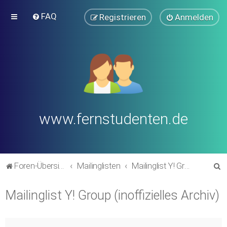
FAQ
Registrieren
Anmelden
www.fernstudenten.de
S
Foren-Übersicht
Mailinglisten
Mailinglist Y! Group (inoffizielles Archiv)
u
Mailinglist Y! Group (inoffizielles Archiv)
c
h
e