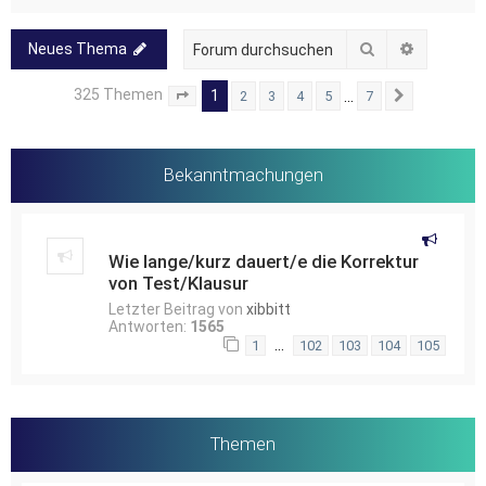
Suche
Erweitert
Neues Thema
325 Themen
1
…
2
3
4
5
7
Seite
1
von
7
Nächste
Bekanntmachungen
Wie lange/kurz dauert/e die Korrektur
von Test/Klausur
Letzter Beitrag von
xibbitt
Antworten:
1565
…
1
102
103
104
105
Themen