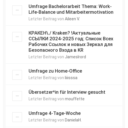
Umfrage Bachelorarbeit Thema: Work-
Life-Balance und Mitarbeitermotivation
Letzter Beitrag von
Aileen V.
КРАКЕН\./ Kraken? !Актуальные
ССЫЛКИ 2024-2025 год: Список Всех
Рабочих Ссылок и новых Зеркал для
Безопасного Входа в KR
Letzter Beitrag von
JamesIrord
Umfrage zu Home-Office
Letzter Beitrag von
liiisssa
Übersetzer*in für Interview gesucht
Letzter Beitrag von
mouffette
Umfrage 4-Tage-Woche
Letzter Beitrag von
DanielaH.