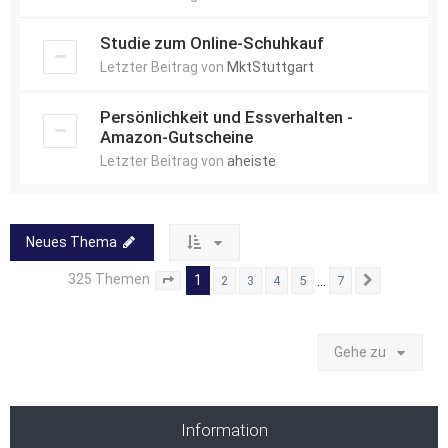
Studie zum Online-Schuhkauf
Letzter Beitrag von
MktStuttgart
Persönlichkeit und Essverhalten -
Amazon-Gutscheine
Letzter Beitrag von
aheiste
Neues Thema
325 Themen
1
…
2
3
4
5
7
Seite
1
von
7
Nächste
Gehe zu
Information