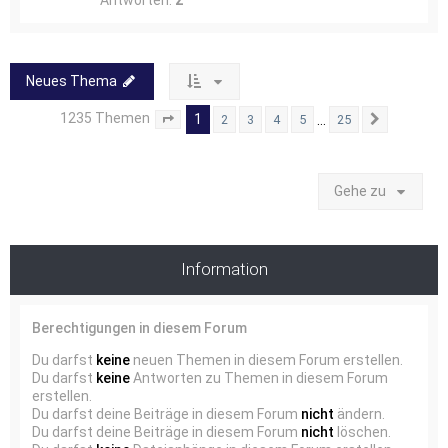
Antworten:
2
Neues Thema
1235 Themen
1
…
2
3
4
5
25
Seite
1
von
25
Nächste
Gehe zu
Information
Berechtigungen in diesem Forum
Du darfst
keine
neuen Themen in diesem Forum erstellen.
Du darfst
keine
Antworten zu Themen in diesem Forum
erstellen.
Du darfst deine Beiträge in diesem Forum
nicht
ändern.
Du darfst deine Beiträge in diesem Forum
nicht
löschen.