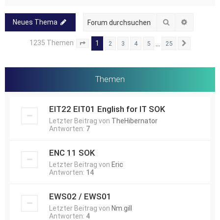
Suche
Erweitert
Neues Thema
1235 Themen
1
…
2
3
4
5
25
Seite
1
von
25
Nächste
Themen
EIT22 EIT01 English for IT SOK
Letzter Beitrag von
TheHibernator
Antworten:
7
ENC 11 SOK
Letzter Beitrag von
Eric
Antworten:
14
EWS02 / EWS01
Letzter Beitrag von
Nm.gill
Antworten:
4