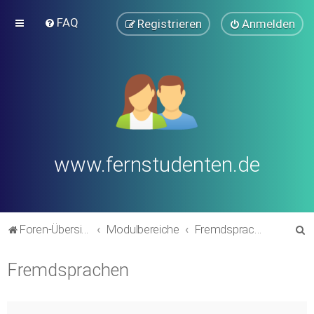
FAQ
Registrieren
Anmelden
www.fernstudenten.de
S
Foren-Übersicht
Modulbereiche
Fremdsprachen
u
Fremdsprachen
c
h
e