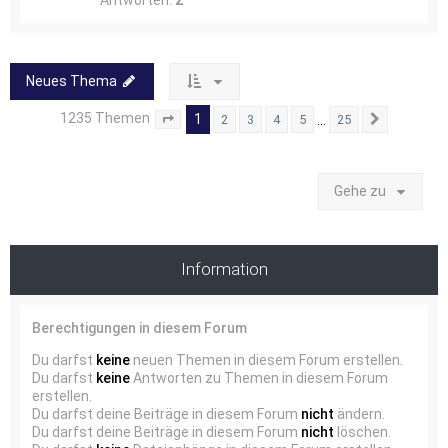
Antworten:
2
Neues Thema
1235 Themen
1
…
2
3
4
5
25
Seite
1
von
25
Nächste
Gehe zu
Information
Berechtigungen in diesem Forum
Du darfst
keine
neuen Themen in diesem Forum erstellen.
Du darfst
keine
Antworten zu Themen in diesem Forum
erstellen.
Du darfst deine Beiträge in diesem Forum
nicht
ändern.
Du darfst deine Beiträge in diesem Forum
nicht
löschen.