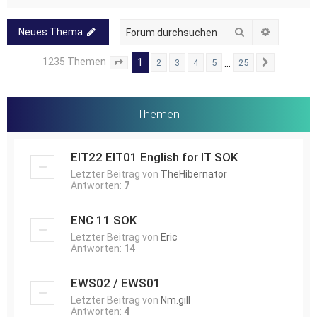
Suche
Erweitert
Neues Thema
1235 Themen
1
…
2
3
4
5
25
Seite
1
von
25
Nächste
Themen
EIT22 EIT01 English for IT SOK
Letzter Beitrag von
TheHibernator
Antworten:
7
ENC 11 SOK
Letzter Beitrag von
Eric
Antworten:
14
EWS02 / EWS01
Letzter Beitrag von
Nm.gill
Antworten:
4