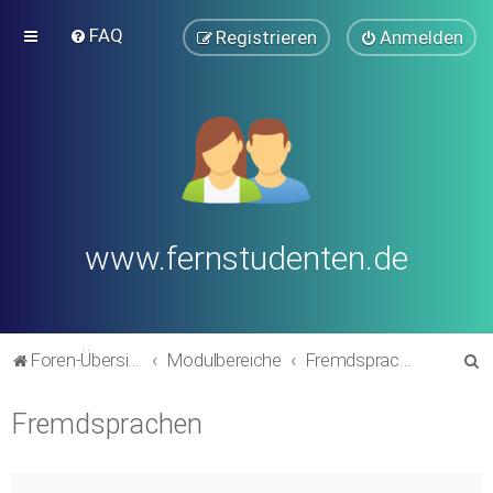
FAQ
Registrieren
Anmelden
www.fernstudenten.de
S
Foren-Übersicht
Modulbereiche
Fremdsprachen
u
Fremdsprachen
c
h
e