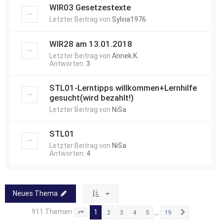
WIR03 Gesetzestexte
Letzter Beitrag von
Sylvia1976
WIR28 am 13.01.2018
Letzter Beitrag von
Annek.K.
Antworten:
3
STL01-Lerntipps willkommen+Lernhilfe
gesucht(wird bezahlt!)
Letzter Beitrag von
NiSa
STL01
Letzter Beitrag von
NiSa
Antworten:
4
Neues Thema
911 Themen
1
…
2
3
4
5
19
Seite
1
von
19
Nächste