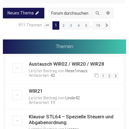
Suche
Erweitert
Neues Thema
911 Themen
1
…
2
3
4
5
19
Seite
1
von
19
Nächste
Themen
Austausch WIR02 / WIR20 / WIR28
Letzter Beitrag von
Hexe1maus
Antworten:
42
1
2
3
WIR21
Letzter Beitrag von
Linde42
Antworten:
11
Klausur STL64 – Spezielle Steuern und
Abgabenordnung