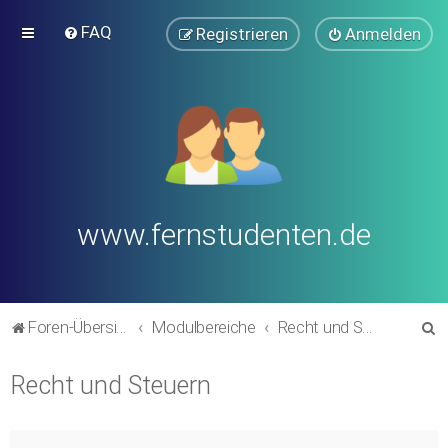
FAQ
Registrieren
Anmelden
www.fernstudenten.de
S
Foren-Übersicht
Modulbereiche
Recht und Steuern
u
Recht und Steuern
c
h
e