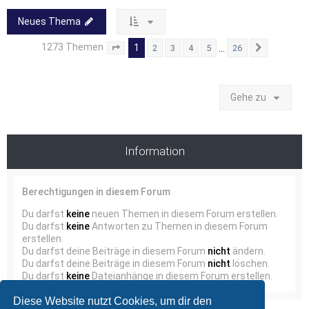
Neues Thema
1273 Themen
1
…
2
3
4
5
26
Seite
1
von
26
Nächste
Gehe zu
Information
Berechtigungen in diesem Forum
Du darfst
keine
neuen Themen in diesem Forum erstellen.
Du darfst
keine
Antworten zu Themen in diesem Forum
erstellen.
Du darfst deine Beiträge in diesem Forum
nicht
ändern.
Du darfst deine Beiträge in diesem Forum
nicht
löschen.
Du darfst
keine
Dateianhänge in diesem Forum erstellen.
Diese Website nutzt Cookies, um dir den