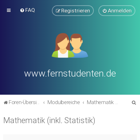
FAQ
Registrieren
Anmelden
www.fernstudenten.de
S
Foren-Übersicht
Modulbereiche
Mathematik (inkl. Statistik)
u
Mathematik (inkl. Statistik)
c
h
e