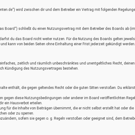
nten.de“) wird zwischen dir und dem Betreiber ein Vertrag mit folgenden Regelung
as Board“) schließt du einen Nutzungsvertrag mit dem Betreiber des Boards ab (im 
rfst du das Board nicht weiter nutzen. Für die Nutzung des Boards gelten jeweils d
nd kann von beiden Seiten ohne Einhaltung einer Frist jederzeit gekündigt werden
in einfaches, zeitlich und räumlich unbeschränktes und unentgeltliches Recht, dei
nach Kündigung des Nutzungsvertrages bestehen.
nhalte enthält, die gegen geltendes Recht oder die guten Sitten verstoßen. Du erklär
ßen gegen diese Nutzungsbedingungen oder anderer im Board veröffentlichten Rege
r ein Hausverbot erteilen.
g für die Inhalte von Beiträgen übernimmt, die er nicht selbst erstellt hat oder di
chen oder zu sperren.
bzuändern, sofern sie gegen o. g. Regeln verstoßen oder geeignet sind, dem Betrei