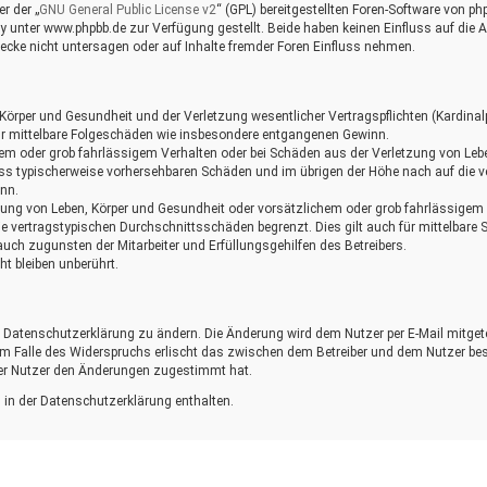
r der „
GNU General Public License v2
“ (GPL) bereitgestellten Foren-Software von 
nter www.phpbb.de zur Verfügung gestellt. Beide haben keinen Einfluss auf die Ar
cke nicht untersagen oder auf Inhalte fremder Foren Einfluss nehmen.
örper und Gesundheit und der Verletzung wesentlicher Vertragspflichten (Kardinalpf
für mittelbare Folgeschäden wie insbesondere entgangenen Gewinn.
hem oder grob fahrlässigem Verhalten oder bei Schäden aus der Verletzung von Leb
hluss typischerweise vorhersehbaren Schäden und im übrigen der Höhe nach auf die 
nn.
zung von Leben, Körper und Gesundheit oder vorsätzlichem oder grob fahrlässigem V
e vertragstypischen Durchschnittsschäden begrenzt. Dies gilt auch für mittelbar
uch zugunsten der Mitarbeiter und Erfüllungsgehilfen des Betreibers.
 bleiben unberührt.
e Datenschutzerklärung zu ändern. Die Änderung wird dem Nutzer per E-Mail mitgete
 Im Falle des Widerspruchs erlischt das zwischen dem Betreiber und dem Nutzer bes
der Nutzer den Änderungen zugestimmt hat.
in der Datenschutzerklärung enthalten.