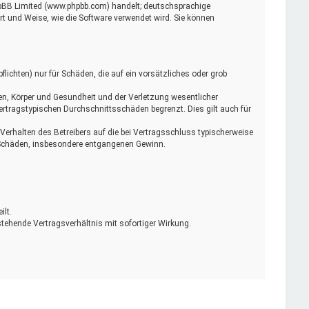
phpBB Limited (www.phpbb.com) handelt; deutschsprachige
t und Weise, wie die Software verwendet wird. Sie können
lichten) nur für Schäden, die auf ein vorsätzliches oder grob
en, Körper und Gesundheit und der Verletzung wesentlicher
vertragstypischen Durchschnittsschäden begrenzt. Dies gilt auch für
erhalten des Betreibers auf die bei Vertragsschluss typischerweise
e Schäden, insbesondere entgangenen Gewinn.
ilt.
tehende Vertragsverhältnis mit sofortiger Wirkung.