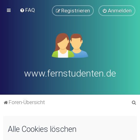
FAQ
Registrieren
Anmelden
www.fernstudenten.de
S
Foren-Übersicht
u
c
Alle Cookies löschen
h
e