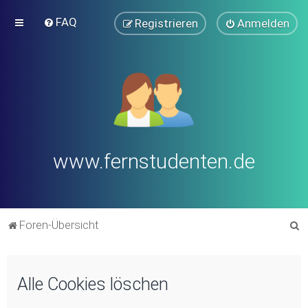
FAQ
Registrieren
Anmelden
www.fernstudenten.de
S
Foren-Übersicht
u
c
Alle Cookies löschen
h
e