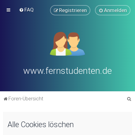
FAQ
Registrieren
Anmelden
www.fernstudenten.de
S
Foren-Übersicht
u
c
Alle Cookies löschen
h
e