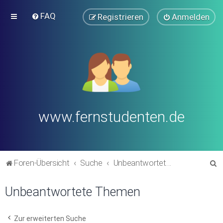
FAQ
Registrieren
Anmelden
www.fernstudenten.de
S
Foren-Übersicht
Suche
Unbeantwortete Themen
u
Unbeantwortete Themen
c
h
e
Zur erweiterten Suche