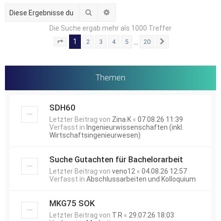
Suche
Erweiterte Suche
Die Suche ergab mehr als 1000 Treffer
1
…
2
3
4
5
20
Seite
1
von
20
Nächste
Themen
SDH60
Letzter Beitrag von
Zina.K
«
07.08.26 11:39
Verfasst in
Ingenieurwissenschaften (inkl.
Wirtschaftsingenieurwesen)
Suche Gutachten für Bachelorarbeit
Letzter Beitrag von
veno12
«
04.08.26 12:57
Verfasst in
Abschlussarbeiten und Kolloquium
MKG75 SOK
Letzter Beitrag von
T.R
«
29.07.26 18:03