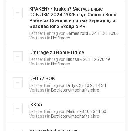
КРАКЕН\./ Kraken? !Актуальные
ССЫЛКИ 2024-2025 год: Список Всех
Рабочих Ссылок и новых Зеркал для
Безопасного Входа в KR
Letzter Beitrag von
JamesIrord
«
24.11.25 10:06
Verfasst in
Umfragen
Umfrage zu Home-Office
Letzter Beitrag von
liiisssa
«
20.11.25 20:49
Verfasst in
Umfragen
UFU52 SOK
Letzter Beitrag von
Dirty
«
28.10.25 14:34
Verfasst in
Betriebswirtschaftslehre
IKK65
Letzter Beitrag von
Malu
«
23.10.25 11:50
Verfasst in
Betriebswirtschaftslehre
Exposé Bachelorarbeit