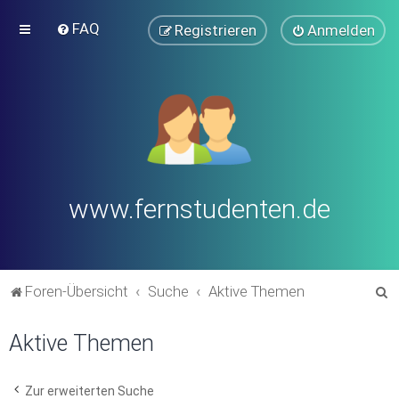
FAQ
Registrieren
Anmelden
www.fernstudenten.de
S
Foren-Übersicht
Suche
Aktive Themen
u
Aktive Themen
c
h
e
Zur erweiterten Suche