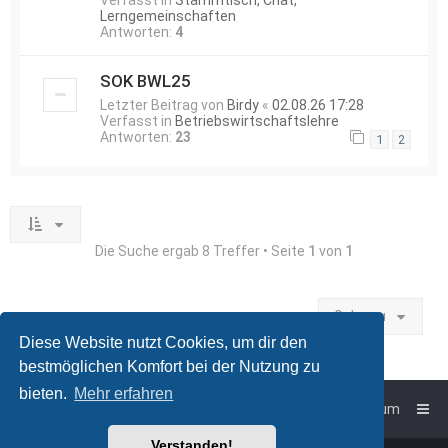
Verfasst in
Stammtisch, Chat,
Lerngemeinschaften
Antworten:
4
SOK BWL25
Letzter Beitrag von
Birdy
«
02.08.26 17:28
Verfasst in
Betriebswirtschaftslehre
Antworten:
23
1
2
Die Suche ergab 8 Treffer • Seite
1
von
1
Gehe zu
Diese Website nutzt Cookies, um dir den
bestmöglichen Komfort bei der Nutzung zu
bieten.
Mehr erfahren
Foren-Übersicht
Impressum
Verstanden!