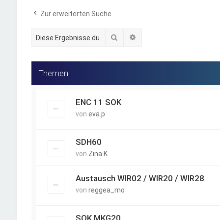
Zur erweiterten Suche
Suche
Erweiterte Suche
Themen
ENC 11 SOK
von
eva.p
SDH60
von
Zina.K
Austausch WIR02 / WIR20 / WIR28
von
reggea_mo
SOK MKG20