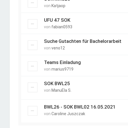
von
Katjaop
UFU 47 SOK
von
fabian0593
Suche Gutachten für Bachelorarbeit
von
veno12
Teams Einladung
von
marius9719
SOK BWL25
von
ManuEla S.
BWL26 - SOK BWL02 16.05.2021
von
Caroline Juszczak