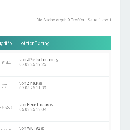
Die Suche ergab 9 Treffer • Seite
1
von
1
griffe
Letzter Beitrag
von
JPietschmann
60944
07.08.26 19:25
von
Zina.K
27
07.08.26 11:39
von
Hexe1maus
35689
06.08.26 13:04
von
WKT82