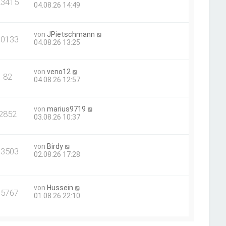
23415
04.08.26 14:49
von
JPietschmann
10133
04.08.26 13:25
von
veno12
82
04.08.26 12:57
von
marius9719
2852
03.08.26 10:37
von
Birdy
33503
02.08.26 17:28
von
Hussein
35767
01.08.26 22:10