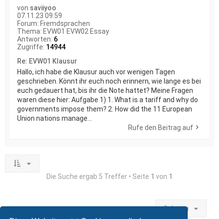
von
saviiyoo
07.11.23 09:59
Forum:
Fremdsprachen
Thema:
EVW01 EVW02 Essay
Antworten:
6
Zugriffe:
14944
Re: EVW01 Klausur
Hallo, ich habe die Klausur auch vor wenigen Tagen
geschrieben. Könnt ihr euch noch erinnern, wie lange es bei
euch gedauert hat, bis ihr die Note hattet? Meine Fragen
waren diese hier: Aufgabe 1) 1. What is a tariff and why do
governments impose them? 2. How did the 11 European
Union nations manage...
Rufe den Beitrag auf
Die Suche ergab 5 Treffer • Seite
1
von
1
Gehe zu