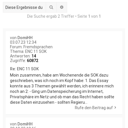
Suche
Erweiterte Suche
Die Suche ergab 2 Treffer • Seite
1
von
1
von
DomiHH
03.07.23 12:34
Forum:
Fremdsprachen
Thema:
ENC 11 SOK
Antworten:
14
Zugriffe:
60872
Re: ENC 11 SOK
Moin zusammen, habe am Wochenende die SOK dazu
geschrieben, was ich noch im Kopf habe: 1. Das Essay
konnte aus 3 Themen gewählt werden, ich erinnere mich
noch an 2: - Ging um Datenspeicherung im Internet,
Privatsphäre im Netz und ob man das Recht haben sollte
diese Daten einzusehen - sollten Regieru...
Rufe den Beitrag auf
von
DomiHH