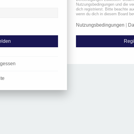
Nutzungsbedingungen und die ve
dich registrierst. Bitte beachte a
wenn du dich in diesem Board be
Nutzungsbedingungen
|
Da
Regi
rgessen
ite