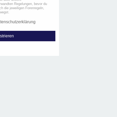
rwandten Regelungen, bevor du
uch die jeweiligen Forenregeln,
wegst.
tenschutzerklärung
strieren