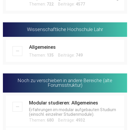
Themen:
722
Beiträge:
4577
Wissenschaftliche Hochschule Lahr
Allgemeines
Themen:
135
Beiträge:
749
Noch zu verschieben in andere Bereiche (alte
Forumsstruktur)
Modular studieren: Allgemeines
Erfahrungen im modular aufgebauten Studium
(einschl. einzelner Studienmodule).
Themen:
680
Beiträge:
4932