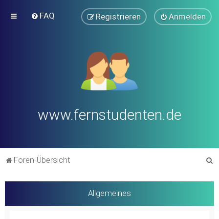
FAQ
Registrieren
Anmelden
www.fernstudenten.de
S
Foren-Übersicht
u
c
Allgemeines
h
e