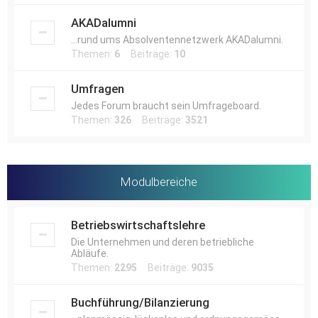
AKADalumni
...rund ums Absolventennetzwerk AKADalumni.
Themen:
6
Beiträge:
10
Umfragen
Jedes Forum braucht sein Umfrageboard.
Themen:
326
Beiträge:
3521
Modulbereiche
Betriebswirtschaftslehre
Die Unternehmen und deren betriebliche
Abläufe.
Themen:
2295
Beiträge:
9035
Buchführung/Bilanzierung