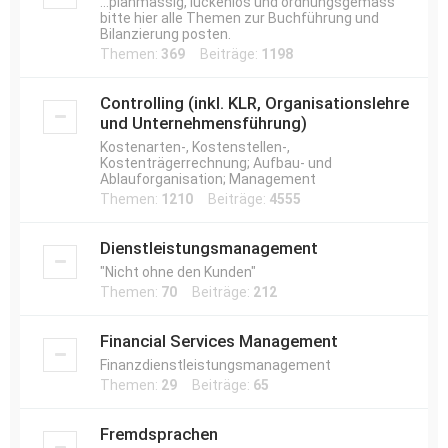
...planmässig, lückenlos und ordnungsgemäss
bitte hier alle Themen zur Buchführung und
Bilanzierung posten.
Themen:
369
Beiträge:
1198
Controlling (inkl. KLR, Organisationslehre
und Unternehmensführung)
Kostenarten-, Kostenstellen-,
Kostenträgerrechnung; Aufbau- und
Ablauforganisation; Management
Themen:
1210
Beiträge:
4555
Dienstleistungsmanagement
"Nicht ohne den Kunden"
Themen:
70
Beiträge:
212
Financial Services Management
Finanzdienstleistungsmanagement
Themen:
29
Beiträge:
65
Fremdsprachen