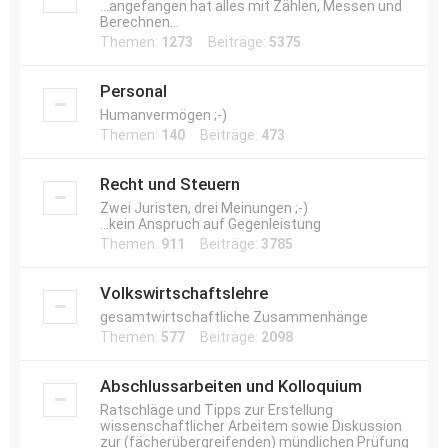
...angefangen hat alles mit Zählen, Messen und
Berechnen...
Themen:
1273
Beiträge:
5375
Personal
Humanvermögen ;-)
Themen:
140
Beiträge:
473
Recht und Steuern
Zwei Juristen, drei Meinungen ;-)
...kein Anspruch auf Gegenleistung
Themen:
911
Beiträge:
3785
Volkswirtschaftslehre
gesamtwirtschaftliche Zusammenhänge
Themen:
577
Beiträge:
2098
Abschlussarbeiten und Kolloquium
Ratschläge und Tipps zur Erstellung
wissenschaftlicher Arbeitem sowie Diskussion
zur (fächerübergreifenden) mündlichen Prüfung