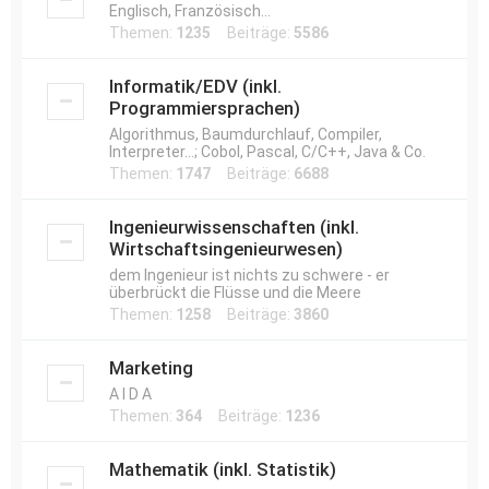
Englisch, Französisch...
Themen:
1235
Beiträge:
5586
Informatik/EDV (inkl.
Programmiersprachen)
Algorithmus, Baumdurchlauf, Compiler,
Interpreter...; Cobol, Pascal, C/C++, Java & Co.
Themen:
1747
Beiträge:
6688
Ingenieurwissenschaften (inkl.
Wirtschaftsingenieurwesen)
dem Ingenieur ist nichts zu schwere - er
überbrückt die Flüsse und die Meere
Themen:
1258
Beiträge:
3860
Marketing
A I D A
Themen:
364
Beiträge:
1236
Mathematik (inkl. Statistik)