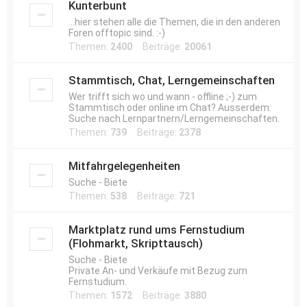
Kunterbunt
...hier stehen alle die Themen, die in den anderen
Foren offtopic sind. :-)
Themen:
2400
Beiträge:
20061
Stammtisch, Chat, Lerngemeinschaften
Wer trifft sich wo und wann - offline ;-) zum
Stammtisch oder online im Chat? Ausserdem:
Suche nach Lernpartnern/Lerngemeinschaften.
Themen:
739
Beiträge:
2378
Mitfahrgelegenheiten
Suche - Biete
Themen:
538
Beiträge:
721
Marktplatz rund ums Fernstudium
(Flohmarkt, Skripttausch)
Suche - Biete
Private An- und Verkäufe mit Bezug zum
Fernstudium.
Themen:
1572
Beiträge:
3880