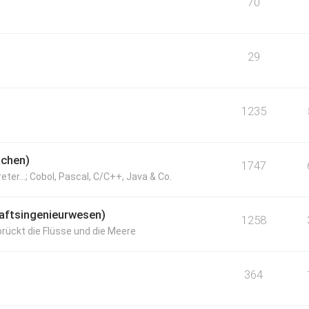
70
29
1235
achen)
1747
ter...; Cobol, Pascal, C/C++, Java & Co.
haftsingenieurwesen)
1258
brückt die Flüsse und die Meere
364