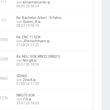
212
t
N
von
kimarmbruster
e
r
e
06.05.25 08:54
r
a
u
B
g
e
e
Re: Bachelor-Arbeit - Erfahru…
s
i
65
N
von
Queen_B
t
t
e
08.03.19 08:10
e
r
u
r
a
e
B
g
Re: ENC 11 SOK
s
e
5586
N
von
JPietschmann
t
i
e
07.08.26 19:25
e
t
u
r
r
e
B
a
Re: NEU: SOK WIN22 (WIN21)
s
e
g
6688
N
von
Nm.gill
t
i
e
05.07.26 18:50
e
t
u
r
r
e
B
a
SDH60
s
e
g
3860
N
von
Zina.K
t
i
e
07.08.26 11:39
e
t
u
r
r
e
B
a
MKG75 SOK
s
e
g
1236
N
von
T.R
t
i
e
29.07.26 18:03
e
t
u
r
r