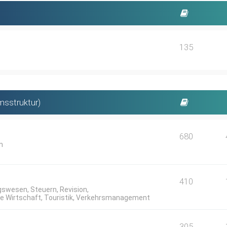
135
msstruktur)
680
m
410
swesen, Steuern, Revision,
he Wirtschaft, Touristik, Verkehrsmanagement
305