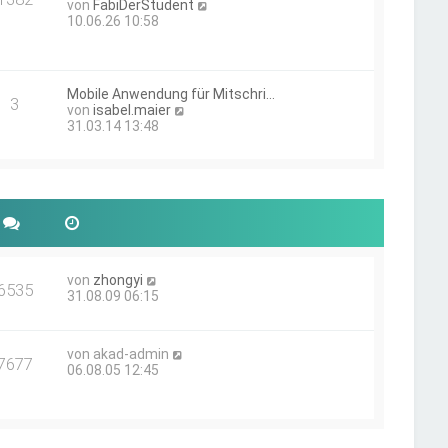
t
N
von
FabiDerStudent
e
r
e
10.06.26 10:58
r
a
u
B
g
e
e
s
i
t
t
Mobile Anwendung für Mitschri…
e
3
r
N
von
isabel.maier
r
a
e
31.03.14 13:48
B
g
u
e
e
i
s
t
t
r
e
a
r
g
B
e
i
N
von
zhongyi
t
6535
e
31.08.09 06:15
r
u
a
e
g
s
N
von
akad-admin
t
7677
e
06.08.05 12:45
e
u
r
e
B
s
e
t
i