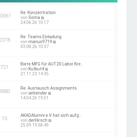
Re: Konzentration
20061
N
von
Soma
e
24.06.26 10:17
u
e
Re: Teams Einladung
s
2378
N
von
marius9719
t
e
03.08.26 10:37
e
u
r
e
B
s
e
Biete MFG für AUT20 Labor Kre…
t
i
721
N
von
Kutkut4
e
t
e
21.11.23 14:35
r
r
u
B
a
e
e
g
Re: Austausch Assignments
s
i
3880
N
von
airbender
t
t
e
14.04.26 19:51
e
r
u
r
a
e
B
g
s
e
AKADAlumni e.V. hat sich aufg…
t
i
10
N
von
derHirsch
e
t
e
25.09.19 08:49
r
r
u
B
a
e
e