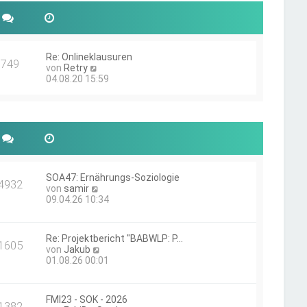
e
t
r
r
B
a
e
g
i
Re: Onlineklausuren
t
749
N
von
Retry
r
e
04.08.20 15:59
a
u
g
e
s
t
e
r
B
e
i
SOA47: Ernährungs-Soziologie
4932
t
N
von
samir
r
e
09.04.26 10:34
a
u
g
e
s
Re: Projektbericht "BABWLP: P…
t
1605
N
von
Jakub
e
e
01.08.26 00:01
r
u
B
e
e
s
i
FMI23 - SOK - 2026
t
1382