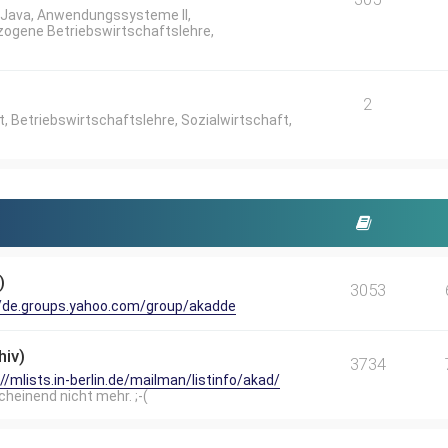
Java, Anwendungssysteme II,
ogene Betriebswirtschaftslehre,
2
etriebswirtschaftslehre, Sozialwirtschaft,
)
3053
//de.groups.yahoo.com/group/akadde
hiv)
3734
//mlists.in-berlin.de/mailman/listinfo/akad/
scheinend nicht mehr. ;-(