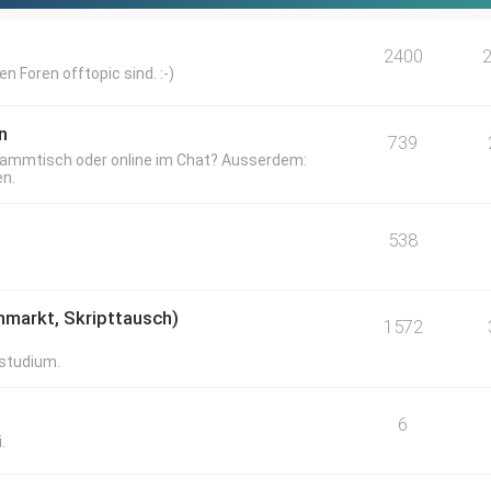
2400
en Foren offtopic sind. :-)
n
739
 Stammtisch oder online im Chat? Ausserdem:
n.
538
hmarkt, Skripttausch)
1572
studium.
6
.