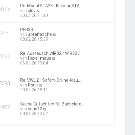
e
B
a
Re: Modul STA23 - Klausur STA…
s
e
g
5375
N
von
xldv
t
i
e
30.07.26 11:20
e
t
u
r
r
e
B
a
PER34
s
e
g
473
N
von
apfeltasche
t
i
e
08.02.26 15:35
e
t
u
r
r
e
B
a
Re: Austausch WIR02 / WIR20 /…
s
e
g
3785
N
von
Hexe1maus
t
i
e
06.08.26 13:04
e
t
u
r
r
e
B
a
s
e
g
Re: VWL 21 Sofort-Online-Klau…
t
i
2098
N
von
Roniii
e
t
e
20.05.26 18:11
r
r
u
B
a
e
e
g
Suche Gutachten für Bachelora…
s
i
4577
N
von
veno12
t
t
e
04.08.26 12:57
e
r
u
r
a
e
B
g
s
e
t
i