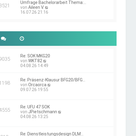
g
Umfrage Bachelorarbeit Thema:…
s
i
3521
N
von
Aileen V.
t
t
e
16.07.26 21:16
e
r
u
r
a
e
B
g
s
e
t
i
e
t
r
r
B
a
e
g
i
Re: SOK MKG20
9035
N
t
von
WKT82
e
r
04.08.26 14:49
u
a
e
g
Re: Präsenz-Klausur BFG20/BFG…
s
1198
N
von
Orcaorca
t
e
09.07.26 19:55
e
u
r
e
B
s
e
Re: UFU 47 SOK
t
i
4555
N
von
JPietschmann
e
t
e
04.08.26 13:25
r
r
u
B
a
e
e
g
s
i
Re: Dienstleistungsdesign DLM…
t