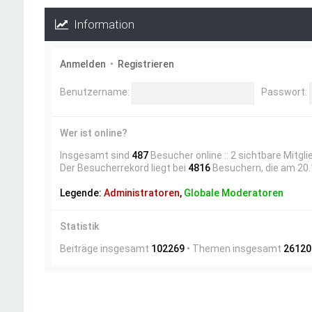
Information
Anmelden
•
Registrieren
Benutzername:
Passwort:
Wer ist online?
Insgesamt sind
487
Besucher online :: 2 sichtbare Mitgl
Der Besucherrekord liegt bei
4816
Besuchern, die am 20.1
Legende:
Administratoren
,
Globale Moderatoren
Statistik
Beiträge insgesamt
102269
• Themen insgesamt
26120