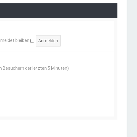
e
t
r
r
B
a
e
g
i
t
r
a
g
meldet bleiben
en Besuchern der letzten 5 Minuten)