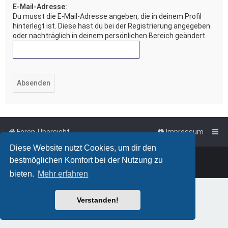
E-Mail-Adresse:
Du musst die E-Mail-Adresse angeben, die in deinem Profil
hinterlegt ist. Diese hast du bei der Registrierung angegeben
oder nachträglich in deinem persönlichen Bereich geändert.
Foren-Übersicht
Impressum
Diese Website nutzt Cookies, um dir den
Powered by
phpBB
™
bestmöglichen Komfort bei der Nutzung zu
Deutsche Übersetzung durch
phpBB.de
bieten.
Mehr erfahren
Verstanden!