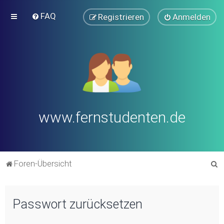
FAQ
Registrieren
Anmelden
www.fernstudenten.de
S
Foren-Übersicht
u
c
Passwort zurücksetzen
h
e