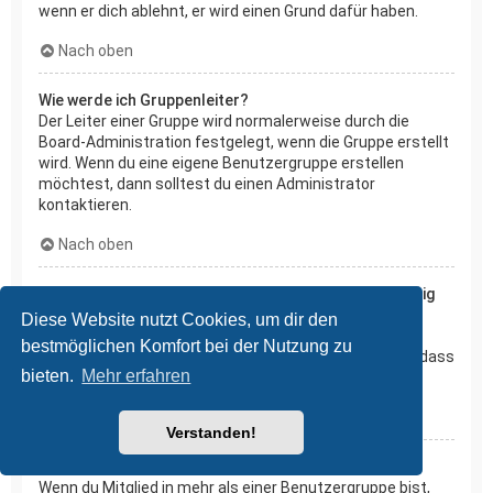
wenn er dich ablehnt, er wird einen Grund dafür haben.
Nach oben
Wie werde ich Gruppenleiter?
Der Leiter einer Gruppe wird normalerweise durch die
Board-Administration festgelegt, wenn die Gruppe erstellt
wird. Wenn du eine eigene Benutzergruppe erstellen
möchtest, dann solltest du einen Administrator
kontaktieren.
Nach oben
Weshalb werden verschiedene Benutzergruppen farbig
dargestellt?
Diese Website nutzt Cookies, um dir den
Es ist der Board-Administration möglich, den
bestmöglichen Komfort bei der Nutzung zu
Benutzergruppen verschiedene Farben zuzuteilen, so dass
bieten.
Mehr erfahren
deren Mitglieder leichter zu identifizieren sind.
Nach oben
Verstanden!
Was ist eine Hauptgruppe?
Wenn du Mitglied in mehr als einer Benutzergruppe bist,