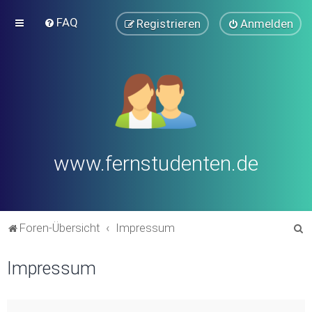
FAQ
Registrieren
Anmelden
www.fernstudenten.de
S
Foren-Übersicht
Impressum
u
Impressum
c
h
e