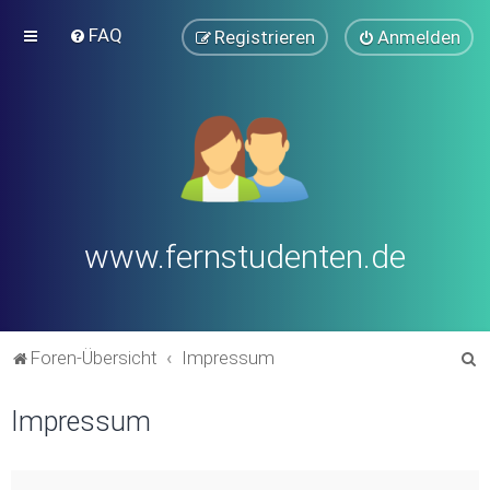
FAQ
Registrieren
Anmelden
www.fernstudenten.de
S
Foren-Übersicht
Impressum
u
Impressum
c
h
e